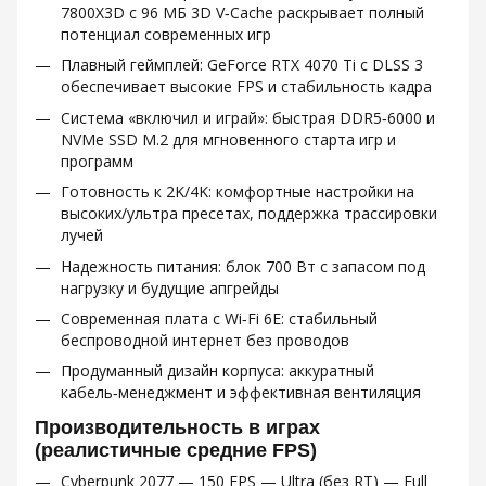
7800X3D с 96 МБ 3D V‑Cache раскрывает полный
потенциал современных игр
Плавный геймплей: GeForce RTX 4070 Ti с DLSS 3
обеспечивает высокие FPS и стабильность кадра
Система «включил и играй»: быстрая DDR5‑6000 и
NVMe SSD M.2 для мгновенного старта игр и
программ
Готовность к 2K/4K: комфортные настройки на
высоких/ультра пресетах, поддержка трассировки
лучей
Надежность питания: блок 700 Вт с запасом под
нагрузку и будущие апгрейды
Современная плата с Wi‑Fi 6E: стабильный
беспроводной интернет без проводов
Продуманный дизайн корпуса: аккуратный
кабель‑менеджмент и эффективная вентиляция
Производительность в играх
(реалистичные средние FPS)
Cyberpunk 2077 — 150 FPS — Ultra (без RT) — Full