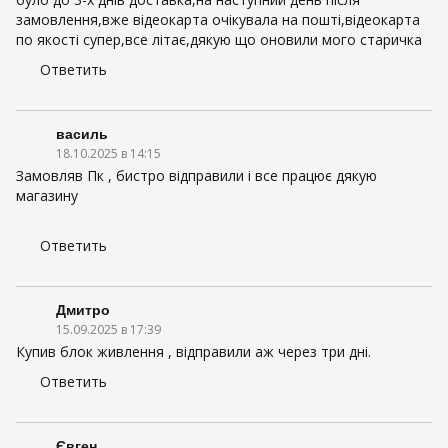
замовлення,вже відеокарта очікувала на пошті,відеокарта
по якості супер,все літає,дякую що оновили мого старичка
Ответить
василь
18.10.2025 в 14:15
Замовляв Пк , бистро відправили і все працює дякую
магазину
Ответить
Дмитро
15.09.2025 в 17:39
Купив блок живлення , відправили аж через три дні.
Ответить
Євген