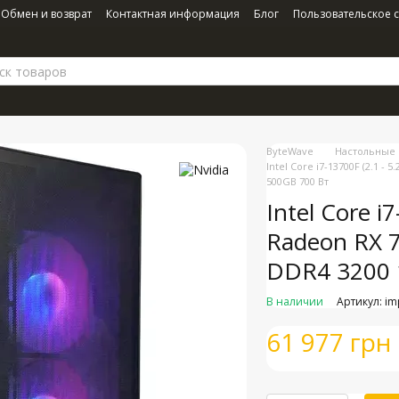
Обмен и возврат
Контактная информация
Блог
Пользовательское 
ByteWave
Настольные
Intel Core i7-13700F (2.1 
500GB 700 Вт
Intel Core i
Radeon RX 
DDR4 3200 
В наличии
Артикул: i
61 977 грн