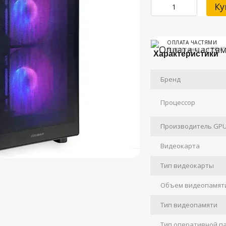
Ку
ОПЛАТА ЧАСТЯМИ
3 платежа по 20 65
Характеристики
Бренд
Процессор
Производитель GP
Видеокарта
Тип видеокарты
Объем видеопамят
Тип видеопамяти
Тип оперативной п