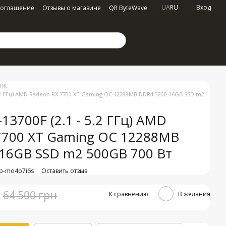
UA
RU
Вход
соглашение
Отзывы о магазине
QR ByteWave
 ПК
- 5.2 ГГц) AMD Radeon RX 7700 XT Gaming OC 12288MB DDR4 3200 16GB SSD m2
7-13700F (2.1 - 5.2 ГГц) AMD
7700 XT Gaming OC 12288MB
16GB SSD m2 500GB 700 Вт
mp-mo4o7i6s
Оставить отзыв
64 500 грн
К сравнению
В желания