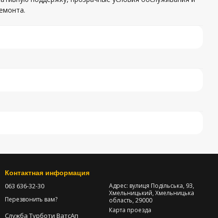
емонта.
Контактная информация
063 636-32-30
Адрес: вулиця Подільська, 93,
Хмельницький, Хмельницька
Перезвонить вам?
область, 29000
Карта проезда
Служба Турботи ВатсАп