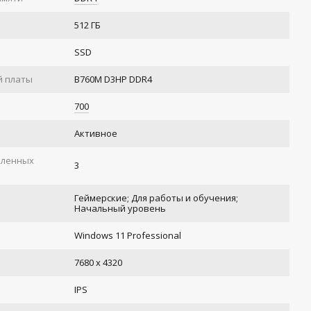
512 ГБ
SSD
й платы
B760M D3HP DDR4
700
Активное
вленных
3
Геймерские; Для работы и обучения;
Начальный уровень
Windows 11 Professional
а
7680 x 4320
IPS