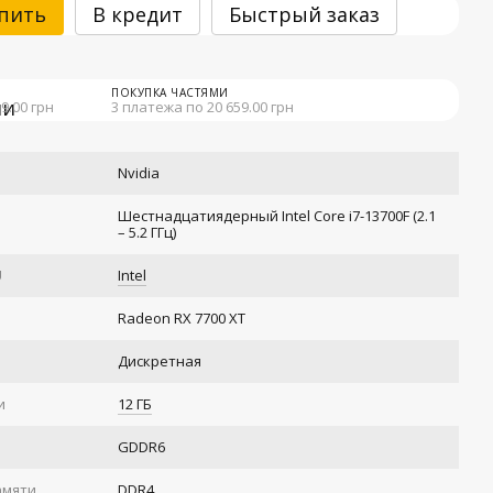
пить
В кредит
Быстрый заказ
ПОКУПКА ЧАСТЯМИ
9.00 грн
3 платежа по 20 659.00 грн
Nvidia
Шестнадцатиядерный Intel Core i7-13700F (2.1
– 5.2 ГГц)
U
Intel
Radeon RX 7700 XT
Дискретная
и
12 ГБ
GDDR6
амяти
DDR4