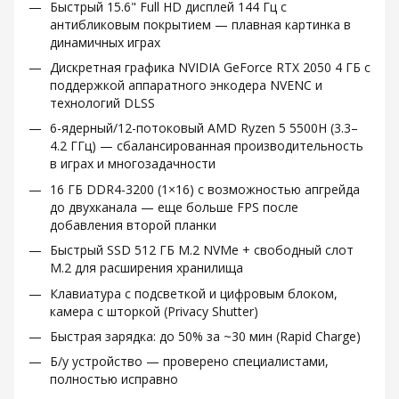
Быстрый 15.6" Full HD дисплей 144 Гц с
антибликовым покрытием — плавная картинка в
динамичных играх
Дискретная графика NVIDIA GeForce RTX 2050 4 ГБ с
поддержкой аппаратного энкодера NVENC и
технологий DLSS
6-ядерный/12-потоковый AMD Ryzen 5 5500H (3.3–
4.2 ГГц) — сбалансированная производительность
в играх и многозадачности
16 ГБ DDR4-3200 (1×16) с возможностью апгрейда
до двухканала — еще больше FPS после
добавления второй планки
Быстрый SSD 512 ГБ M.2 NVMe + свободный слот
M.2 для расширения хранилища
Клавиатура с подсветкой и цифровым блоком,
камера с шторкой (Privacy Shutter)
Быстрая зарядка: до 50% за ~30 мин (Rapid Charge)
Б/у устройство — проверено специалистами,
полностью исправно