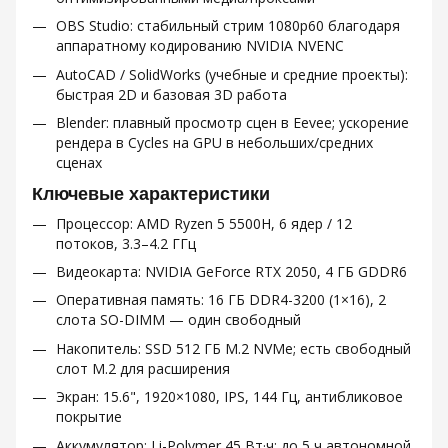
OBS Studio: стабильный стрим 1080p60 благодаря
аппаратному кодированию NVIDIA NVENC
AutoCAD / SolidWorks (учебные и средние проекты):
быстрая 2D и базовая 3D работа
Blender: плавный просмотр сцен в Eevee; ускорение
рендера в Cycles на GPU в небольших/средних
сценах
Ключевые характеристики
Процессор: AMD Ryzen 5 5500H, 6 ядер / 12
потоков, 3.3–4.2 ГГц
Видеокарта: NVIDIA GeForce RTX 2050, 4 ГБ GDDR6
Оперативная память: 16 ГБ DDR4-3200 (1×16), 2
слота SO-DIMM — один свободный
Накопитель: SSD 512 ГБ M.2 NVMe; есть свободный
слот M.2 для расширения
Экран: 15.6", 1920×1080, IPS, 144 Гц, антибликовое
покрытие
Аккумулятор: Li-Polymer 45 Вт·ч; до 5 ч автономной