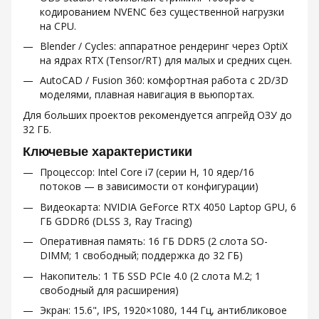
кодированием NVENC без существенной нагрузки
на CPU.
Blender / Cycles: аппаратное рендеринг через OptiX
на ядрах RTX (Tensor/RT) для малых и средних сцен.
AutoCAD / Fusion 360: комфортная работа с 2D/3D
моделями, плавная навигация в вьюпортах.
Для больших проектов рекомендуется апгрейд ОЗУ до
32 ГБ.
Ключевые характеристики
Процессор: Intel Core i7 (серии H, 10 ядер/16
потоков — в зависимости от конфигурации)
Видеокарта: NVIDIA GeForce RTX 4050 Laptop GPU, 6
ГБ GDDR6 (DLSS 3, Ray Tracing)
Оперативная память: 16 ГБ DDR5 (2 слота SO-
DIMM; 1 свободный; поддержка до 32 ГБ)
Накопитель: 1 ТБ SSD PCIe 4.0 (2 слота M.2; 1
свободный для расширения)
Экран: 15.6", IPS, 1920×1080, 144 Гц, антибликовое