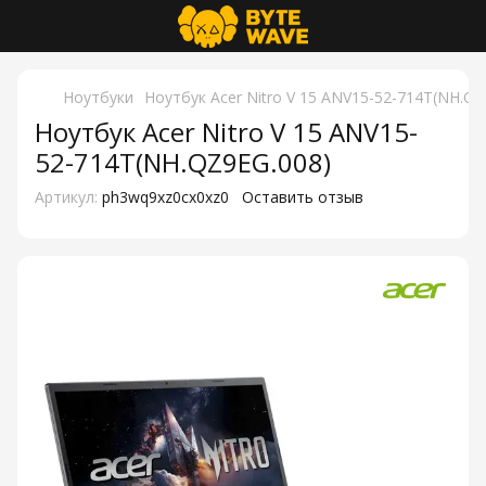
Ноутбуки
Ноутбук Acer Nitro V 15 ANV15-52-714T(NH.QZ
Ноутбук Acer Nitro V 15 ANV15-
52-714T(NH.QZ9EG.008)
Артикул:
ph3wq9xz0cx0xz0
Оставить отзыв