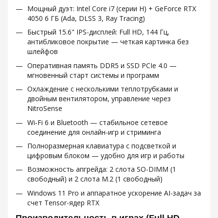
Мощный дуэт: Intel Core i7 (серии H) + GeForce RTX
4050 6 ГБ (Ada, DLSS 3, Ray Tracing)
Быстрый 15.6" IPS-дисплей: Full HD, 144 Гц,
антибликовое покрытие — четкая картинка без
шлейфов
Оперативная память DDR5 и SSD PCIe 4.0 —
мгновенный старт системы и программ
Охлаждение с несколькими теплотрубками и
двойным вентилятором, управление через
NitroSense
Wi‑Fi 6 и Bluetooth — стабильное сетевое
соединение для онлайн-игр и стриминга
Полноразмерная клавиатура с подсветкой и
цифровым блоком — удобно для игр и работы
Возможность апгрейда: 2 слота SO-DIMM (1
свободный) и 2 слота M.2 (1 свободный)
Windows 11 Pro и аппаратное ускорение AI-задач за
счет Tensor-ядер RTX
Производительность в играх (Full HD,