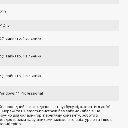
SSD
512 ГБ
2 (1 зайнято, 1 вільний)
2 (1 зайнято, 1 вільний)
2 (1 зайнято, 1 вільний)
Windows 11 Professional
Безпровідний зв’язок дозволяє ноутбуку підключатися до Wi-
Fi мережі та Bluetooth-пристроїв без зайвих кабелів. Це
зручно для онлайн-ігор, перегляду контенту, роботи з
бездротовими навушниками, мишкою, клавіатурою та іншою
периферією.