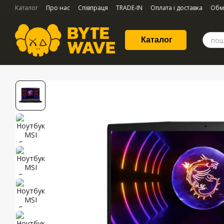
Перейти до основного контенту
Каталог
Про нас
Співпраця
TRADE-IN
Оплата і доставка
Обм
Каталог