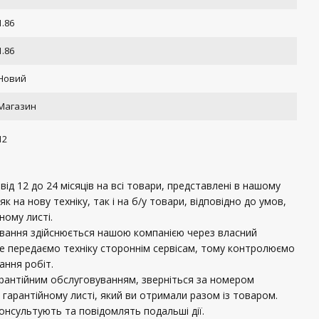
1.86
1.86
Новий
Магазин
12
ід 12 до 24 місяців на всі товари, представлені в нашому
 як на нову техніку, так і на б/у товари, відповідно до умов,
ному листі.
ування здійснюється нашою компанією через власний
не передаємо техніку стороннім сервісам, тому контролюємо
нання робіт.
рантійним обслуговуванням, зверніться за номером
 гарантійному листі, який ви отримали разом із товаром.
консультують та повідомлять подальші дії.