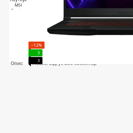
−12%
3
3
Опис
Новий відгук або коментар