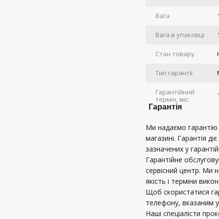
Вага
Вага в упаковці
Стан товару
Тип гарантії
Гарантійний
термін, міс.
Гарантія
Ми надаємо гарантію в
магазині. Гарантія діє
зазначених у гарантій
Гарантійне обслугов
сервісний центр. Ми 
якість і терміни вико
Щоб скористатися га
телефону, вказаним у
Наші спеціалісти про