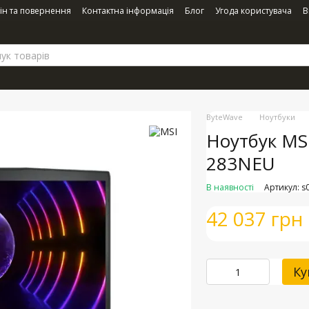
ін та повернення
Контактна інформація
Блог
Угода користувача
В
ByteWave
Ноутбуки
Ноутбук MS
283NEU
В наявності
Артикул: s
42 037 грн
Ку