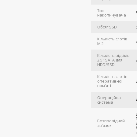
Тип
накопичувача
Обсяг SSD
Кількість слотів
M.2
Кількість відсіків
2.5" SATA для
HDD/SSD
Кількість слотів
оперативної
пам'яті
Операційна
система
Безпровідний
зв'язок