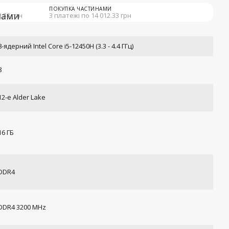
ПОКУПКА ЧАСТИНАМИ
2.33 грн
3 платежі по 14 012.33 грн
8-ядерний Intel Core i5-12450H (3.3 - 4.4 ГГц)
8
12-е Alder Lake
16 ГБ
DDR4
DDR4 3200 MHz