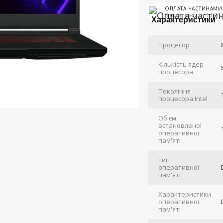
ОПЛАТА ЧАСТИНАМИ
3 платежі по 14 01
Характеристики
Процесор
Кількість ядер
процесора
Покоління
процесора Intel
Об'єм
встановленої
оперативної
пам'яті
Тип
оперативної
пам'яті
Характеристики
оперативної
пам'яті