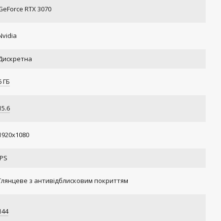
GeForce RTX 3070
Nvidia
Дискретна
6 ГБ
15.6
1920x1080
IPS
Глянцеве з антивідблисковим покриттям
144