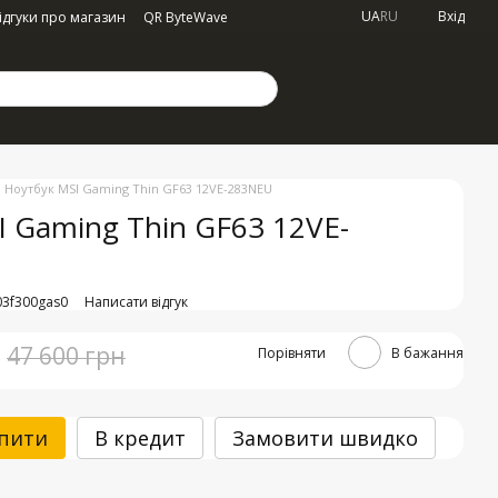
UA
RU
Вхід
ідгуки про магазин
QR ByteWave
Ноутбук MSI Gaming Thin GF63 12VE-283NEU
I Gaming Thin GF63 12VE-
03f300gas0
Написати відгук
47 600 грн
Порівняти
В бажання
пити
В кредит
Замовити швидко