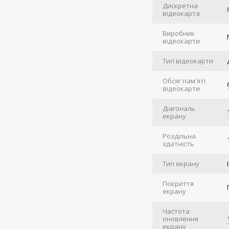
Дискретна
відеокарта
Виробник
відеокарти
Тип відеокарти
Обсяг пам'яті
відеокарти
Діагональ
екрану
Роздільна
здатність
Тип екрану
Покриття
екрану
Частота
оновлення
екрану