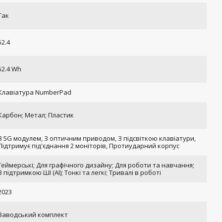
Так
52.4
52.4 Wh
Клавіатура NumberPad
Карбон; Метал; Пластик
З 5G модулем, З оптичним приводом, З підсвіткою клавіатури,
Підтримує під'єднання 2 моніторів, Протиударний корпус
Геймерські; Для графічного дизайну; Для роботи та навчання;
З підтримкою ШІ (AI); Тонкі та легкі; Тривалі в роботі
2023
Заводський комплект