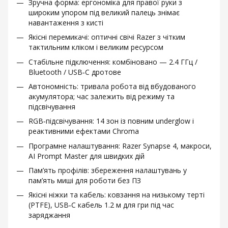
Зручна форма: ергономіка для правої руки з
широким упором під великий палець знімає
навантаження з кисті
Якісні перемикачі: оптичні свічі Razer з чітким
тактильним кліком і великим ресурсом
Стабільне підключення: комбіновано — 2.4 ГГц /
Bluetooth / USB‑C дротове
Автономність: тривала робота від вбудованого
акумулятора; час залежить від режиму та
підсвічування
RGB‑підсвічування: 14 зон із повним underglow і
реактивними ефектами Chroma
Програмне налаштування: Razer Synapse 4, макроси,
AI Prompt Master для швидких дій
Пам’ять профілів: збереження налаштувань у
пам’ять миші для роботи без ПЗ
Якісні ніжки та кабель: ковзання на низькому терті
(PTFE), USB‑C кабель 1.2 м для гри під час
заряджання