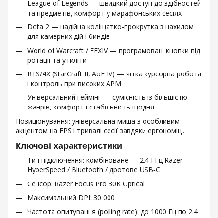
League of Legends — швидкий доступ до здібностей
та предметів, комфорт у марафонських сесіях
Dota 2 — надійна коліщатко‑прокрутка з нахилом
для камерних дій і биндів
World of Warcraft / FFXIV — програмовані кнопки під
ротації та утиліти
RTS/4X (StarCraft II, AoE IV) — чітка курсорна робота
і контроль при високих APM
Універсальний геймінг — сумісність із більшістю
жанрів, комфорт і стабільність щодня
Позиціонування: універсальна миша з особливим
акцентом на FPS і тривалі сесії завдяки ергономіці.
Ключові характеристики
Тип підключення: комбіноване — 2.4 ГГц Razer
HyperSpeed / Bluetooth / дротове USB‑C
Сенсор: Razer Focus Pro 30K Optical
Максимальний DPI: 30 000
Частота опитування (polling rate): до 1000 Гц по 2.4