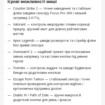
Ігрові можливості миші
Counter‑Strike 2 — точне наведення та стабільні
фліки завдяки сенсору Focus Pro 30K і низькій
затримці 2.4 ГГц
Valorant — контроль мікрорухів і плавні корекції
прицілу, зручний хват для довгих рейтингових
матчів
Apex Legends — швидкі розвороти та стрейф‑фліки
без зривів сенсора
Overwatch 2 — надійний трекінг при інтенсивних
змінах напрямку та кастомні кнопки під уміння
героїв
Fortnite — контроль віддачі та швидкі будівельні
бинди на додаткових кнопках
Escape from Tarkov — стабільний сенсор і точні
повільні проведення для контролю відбою і
ергономічна підтримка долоні
Diablo IV / Path of Exile — зручні макроси й
додаткові кнопки для умінь і фласок