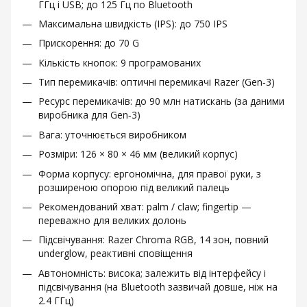
ГГц і USB; до 125 Гц по Bluetooth
Максимальна швидкість (IPS): до 750 IPS
Прискорення: до 70 G
Кількість кнопок: 9 програмованих
Тип перемикачів: оптичні перемикачі Razer (Gen‑3)
Ресурс перемикачів: до 90 млн натискань (за даними
виробника для Gen‑3)
Вага: уточнюється виробником
Розміри: 126 × 80 × 46 мм (великий корпус)
Форма корпусу: ергономічна, для правої руки, з
розширеною опорою під великий палець
Рекомендований хват: palm / claw; fingertip —
переважно для великих долонь
Підсвічування: Razer Chroma RGB, 14 зон, повний
underglow, реактивні сповіщення
Автономність: висока; залежить від інтерфейсу і
підсвічування (на Bluetooth зазвичай довше, ніж на
2.4 ГГц)