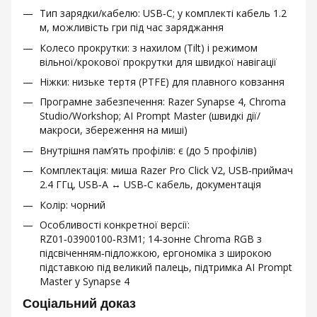
Тип зарядки/кабелю: USB‑C; у комплекті кабель 1.2
м, можливість гри під час заряджання
Колесо прокрутки: з нахилом (Tilt) і режимом
вільної/крокової прокрутки для швидкої навігації
Ніжки: низьке тертя (PTFE) для плавного ковзання
Програмне забезпечення: Razer Synapse 4, Chroma
Studio/Workshop; AI Prompt Master (швидкі дії/
макроси, збереження на миші)
Внутрішня пам’ять профілів: є (до 5 профілів)
Комплектація: миша Razer Pro Click V2, USB‑приймач
2.4 ГГц, USB‑A ↔ USB‑C кабель, документація
Колір: чорний
Особливості конкретної версії:
RZ01‑03900100‑R3M1; 14‑зонне Chroma RGB з
підсвіченням‑підложкою, ергономіка з широкою
підставкою під великий палець, підтримка AI Prompt
Master у Synapse 4
Соціальний доказ