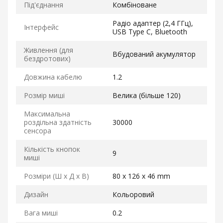
Під'єднання
Комбіноване
Радіо адаптер (2,4 ГГц),
Інтерфейс
USB Type C, Bluetooth
Живлення (для
Вбудований акумулятор
бездротових)
Довжина кабелю
1.2
Розмір миші
Велика (більше 120)
Максимальна
роздільна здатність
30000
сенсора
Кількість кнопок
9
миші
Розміри (Ш x Д x В)
80 x 126 x 46 mm
Дизайн
Кольоровий
Вага миші
0.2