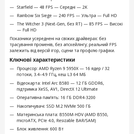
Starfield — 48 FPS — Середні — 2K
Rainbow Six Siege — 240 FPS — Ультра — Full HD
The Witcher 3 (Next-Gen, без RT) — 85 FPS — Високі
— Full HD
Показники усереднені на свіжих драйверах: без
трасування променів, без апскейлінгу; реальний FPS
залежить від версій ігор, сцени та профілю графіки.
Ключові характеристики
Процесор: AMD Ryzen 9 5950X — 16 ядер / 32
потоки, 3.4–4.9 ГГц, кеш L3 64 МБ
Відеокарта: Intel Arc B580 — 12 ГБ GDDR6,
підтримка XeSS, AV1, DirectX 12 Ultimate
Оперативна пам’ять: 16 ГБ DDR4-3200
Накопичувачі: SSD M.2 NVMe 500 ГБ
Материнська плата: B550M-HDV (AMD B550,
microATX, PCIe 4.0, Resizable BAR/SAM)
Блок живлення: 600 Вт