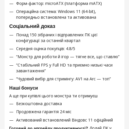
Форм-фактор: microATX (платформа mATX)
Операційна система: Windows 11 (64-bit),
попередньо встановлена та активована
Соціальний доказ
Понад 150 зібраних і відправлених ПК цієї
конфігурації за останній квартал
Середня оцінка покупців: 4.8/5
“Монстр для роботи й ігор — тягне все, що ставлю”
“Стабільний FPS у Full HD та приємно низькі часи
завантаження”
“Чудовий вибір для стримінгу: AV1 на Arc — топ”
Наші бонуси
А ще при купівлі цього монстра ти отримуєш
Безкоштовна доставка
Продовжена гарантія 24 міс
Активований встановлений Віндовс 11 офіційний
Додай ПК у
Готовий до апгрейду продуктивності?