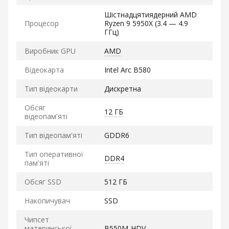
Шістнадцятиядерний AMD
Процесор
Ryzen 9 5950X (3.4 — 4.9
ГГц)
Виробник GPU
AMD
Відеокарта
Intel Arc B580
Тип відеокарти
Дискретна
Обсяг
12 ГБ
відеопам'яті
Тип відеопам'яті
GDDR6
Тип оперативної
DDR4
пам'яті
Обсяг SSD
512 ГБ
Накопичувач
SSD
Чипсет
материнської
B550M-HDV