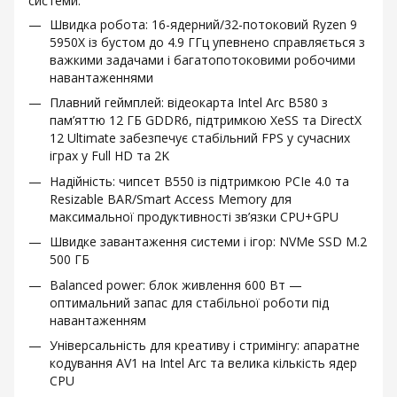
системи.
Швидка робота: 16-ядерний/32-потоковий Ryzen 9
5950X із бустом до 4.9 ГГц упевнено справляється з
важкими задачами і багатопотоковими робочими
навантаженнями
Плавний геймплей: відеокарта Intel Arc B580 з
пам’яттю 12 ГБ GDDR6, підтримкою XeSS та DirectX
12 Ultimate забезпечує стабільний FPS у сучасних
іграх у Full HD та 2K
Надійність: чипсет B550 із підтримкою PCIe 4.0 та
Resizable BAR/Smart Access Memory для
максимальної продуктивності зв’язки CPU+GPU
Швидке завантаження системи і ігор: NVMe SSD M.2
500 ГБ
Balanced power: блок живлення 600 Вт —
оптимальний запас для стабільної роботи під
навантаженням
Універсальність для креативу і стримінгу: апаратне
кодування AV1 на Intel Arc та велика кількість ядер
CPU