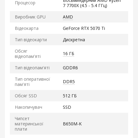
Восьмиядерний AMD Ryzen
Процесор
7 7700X (4.5 - 5.4 ГГц)
Виробник GPU
AMD
Відеокарта
GeForce RTX 5070 Ti
Тип відеокарти
Дискретна
Обсяг
16 ГБ
відеопам'яті
Тип відеопам'яті
GDDR6
Тип оперативної
DDR5
пам'яті
Обсяг SSD
512 ГБ
Накопичувач
SSD
Чипсет
материнської
B650M-K
плати