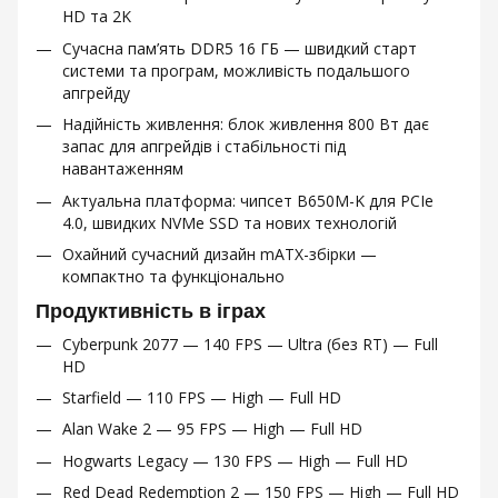
HD та 2K
Сучасна пам’ять DDR5 16 ГБ — швидкий старт
системи та програм, можливість подальшого
апгрейду
Надійність живлення: блок живлення 800 Вт дає
запас для апгрейдів і стабільності під
навантаженням
Актуальна платформа: чипсет B650M-K для PCIe
4.0, швидких NVMe SSD та нових технологій
Охайний сучасний дизайн mATX-збірки —
компактно та функціонально
Продуктивність в іграх
Cyberpunk 2077 — 140 FPS — Ultra (без RT) — Full
HD
Starfield — 110 FPS — High — Full HD
Alan Wake 2 — 95 FPS — High — Full HD
Hogwarts Legacy — 130 FPS — High — Full HD
Red Dead Redemption 2 — 150 FPS — High — Full HD