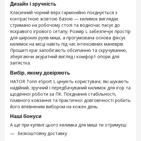
Дизайн і зручність
Класичний чорний верх гармонійно поєднується з
контрастною жовтою базою — килимок виглядає
стримано на робочому столі та водночас пасує до
яскравого ігрового сетапу. Розмір L забезпечує простір
для широких рухів миші, а прогумована основа фіксує
килимок на місці навіть під час інтенсивних маневрів.
Прошиті краї запобігають обсипанню та скручуванню,
зберігаючи акуратний вигляд і комфорт опори для
зап’ястка.
Вибір, якому довіряють
HATOR Tonn eSport L цінують користувачі, які шукають
надійний, зручний і передбачуваний килимок для ігор та
щоденної роботи за ПК. Поєднання стабільності,
плавного ковзання та практичної довговічності робить
його впевненим вибором на кожен день.
Наші бонуси
А ще при купівлі цього килимка для миші ти отримуєш:
Безкоштовну доставку