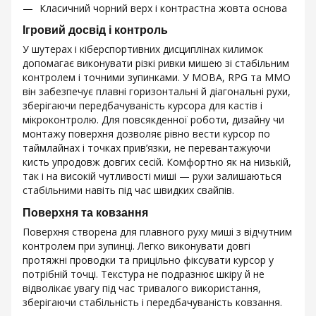
Класичний чорний верх і контрастна жовта основа
Ігровий досвід і контроль
У шутерах і кіберспортивних дисциплінах килимок
допомагає виконувати різкі ривки мишею зі стабільним
контролем і точними зупинками. У MOBA, RPG та MMO
він забезпечує плавні горизонтальні й діагональні рухи,
зберігаючи передбачуваність курсора для кастів і
мікроконтролю. Для повсякденної роботи, дизайну чи
монтажу поверхня дозволяє рівно вести курсор по
таймлайнах і точках прив’язки, не перевантажуючи
кисть упродовж довгих сесій. Комфортно як на низькій,
так і на високій чутливості миші — рухи залишаються
стабільними навіть під час швидких свайпів.
Поверхня та ковзання
Поверхня створена для плавного руху миші з відчутним
контролем при зупинці. Легко виконувати довгі
протяжні проводки та прицільно фіксувати курсор у
потрібній точці. Текстура не подразнює шкіру й не
відволікає увагу під час тривалого використання,
зберігаючи стабільність і передбачуваність ковзання.