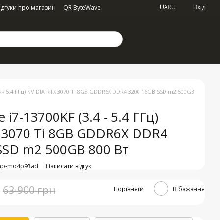
UA
RU
Вхід
ідгуки про магазин
QR ByteWave
3.4 - 5.4 ГГц) NVIDIA RTX 3070 Ti 8GB GDDR6X DDR4 3200 16GB SSD m2 500GB
e i7-13700KF (3.4 - 5.4 ГГц)
 3070 Ti 8GB GDDR6X DDR4
SSD m2 500GB 800 Вт
imp-mo4p93ad
Написати відгук
63 900 грн
Порівняти
В бажання