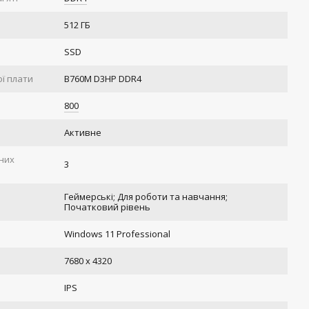
512 ГБ
SSD
ї плати
B760M D3HP DDR4
800
Активне
ених
3
Геймерські; Для роботи та навчання;
Початковий рівень
Windows 11 Professional
ь
7680 x 4320
IPS