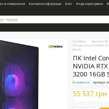
ін та повернення
Контактна інформація
Блог
Угода користувача
В
ByteWave
Настільні ПК
ПК Intel Core i7-13700KF (
800 Вт
ПК Intel Cor
NVIDIA RTX
3200 16GB 
В наявності
Артикул: 
55 537 грн