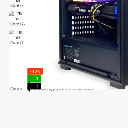
−13%
3
3
Опис
Новий відгук або коментар