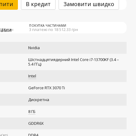
пити
В кредит
Замовити швидко
ПОКУПКА ЧАСТИНАМИ
2.33 грн
3 платежі по 18 512.33 грн
Nvidia
Шістнадцятиядерний Intel Core i7-13700KF (3.4 –
5.4 ГГц)
Intel
GeForce RTX 3070 Ti
Дискретна
8 ГБ
GDDR6X
'яті
DDR4