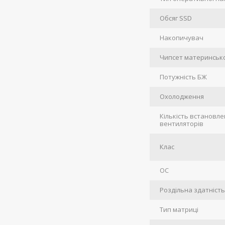
Обсяг SSD
Накопичувач
Чипсет материнсько
Потужність БЖ
Охолодження
Кількість встановл
вентиляторів
Клас
ОС
Роздільна здатніст
Тип матриці