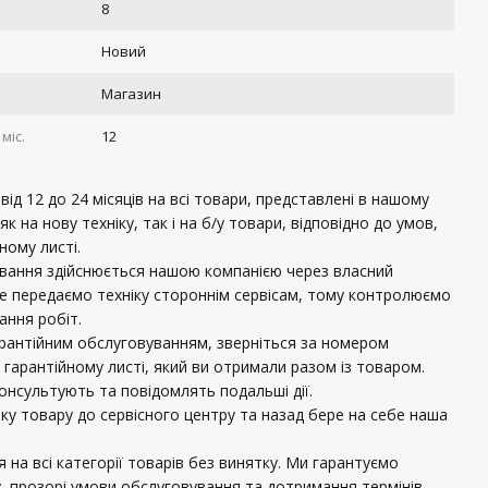
8
Новий
Магазин
міс.
12
ід 12 до 24 місяців на всі товари, представлені в нашому
 як на нову техніку, так і на б/у товари, відповідно до умов,
ному листі.
ування здійснюється нашою компанією через власний
не передаємо техніку стороннім сервісам, тому контролюємо
нання робіт.
рантійним обслуговуванням, зверніться за номером
 гарантійному листі, який ви отримали разом із товаром.
консультують та повідомлять подальші дії.
вку товару до сервісного центру та назад бере на себе наша
 на всі категорії товарів без винятку. Ми гарантуємо
, прозорі умови обслуговування та дотримання термінів