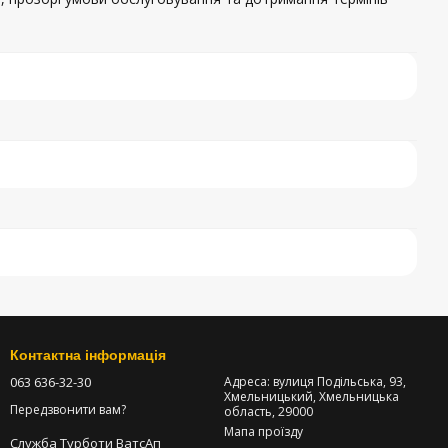
Контактна інформація
063 636-32-30
Адреса: вулиця Подільська, 93,
Хмельницький, Хмельницька
Передзвонити вам?
область, 29000
Мапа проїзду
Служба Турботи ВатсАп