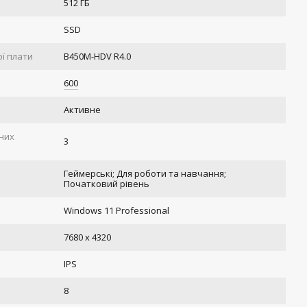
512 ГБ
SSD
ї плати
B450M-HDV R4.0
600
Активне
ених
3
Геймерські; Для роботи та навчання;
Початковий рівень
Windows 11 Professional
ь
7680 x 4320
IPS
8