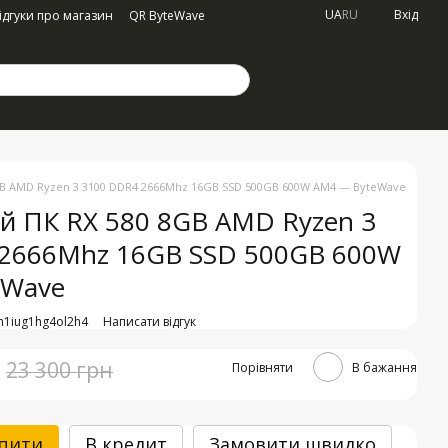
UA
RU
Вхід
ідгуки про магазин
QR ByteWave
B AMD Ryzen 3 3100 DDR4 2666Mhz 16GB SSD 500GB 600W AM4 — ByteWave
й ПК RX 580 8GB AMD Ryzen 3
2666Mhz 16GB SSD 500GB 600W
eWave
h1iug1hg4ol2h4
Написати відгук
23 300 грн
Порівняти
В бажання
пити
В кредит
Замовити швидко