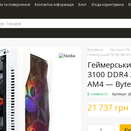
ін та повернення
Контактна інформація
Блог
Угода користувача
В
ByteWave
Настільні ПК
Геймерський ПК RX 580 8G
Геймерськи
3100 DDR4 
AM4 — Byt
В наявності
Артикул: q
21 737 грн
Ку