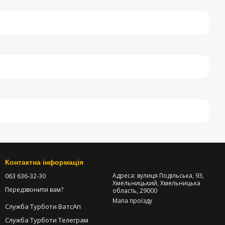
Контактна інформація
063 636-32-30
Адреса: вулиця Подільська, 93,
Хмельницький, Хмельницька
Передзвонити вам?
область, 29000
Мапа проїзду
Служба Турботи ВатсАп
Служба Турботи Телеграм