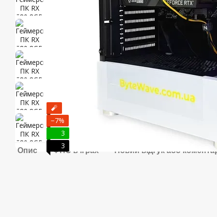
🧨
−7%
3
3
Опис
ФПС в іграх
Новий відгук або комента