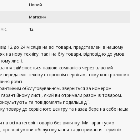
Новий
Магазин
міс.
12
ід 12 до 24 місяців на всі товари, представлені в нашому
 як на нову техніку, так і на б/у товари, відповідно до умов,
ному листі.
ування здійснюється нашою компанією через власний
не передаємо техніку стороннім сервісам, тому контролюємо
нання робіт.
рантійним обслуговуванням, зверніться за номером
 гарантійному листі, який ви отримали разом із товаром.
консультують та повідомлять подальші дії.
вку товару до сервісного центру та назад бере на себе наша
 на всі категорії товарів без винятку. Ми гарантуємо
, прозорі умови обслуговування та дотримання термінів