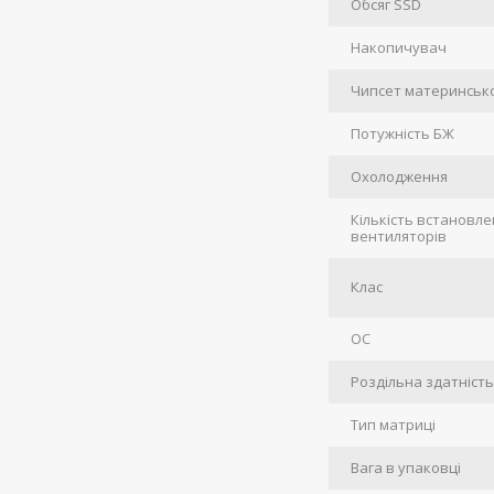
Обсяг SSD
Накопичувач
Чипсет материнсько
Потужність БЖ
Охолодження
Кількість встановл
вентиляторів
Клас
ОС
Роздільна здатніст
Тип матриці
Вага в упаковці