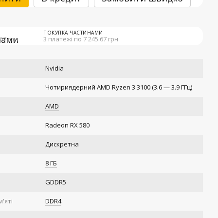
ПОКУПКА ЧАСТИНАМИ
.67 грн
3 платежі по 7 245.67 грн
Nvidia
Чотириядерний AMD Ryzen 3 3100 (3.6 — 3.9 ГГц)
AMD
Radeon RX 580
Дискретна
8 ГБ
GDDR5
'яті
DDR4