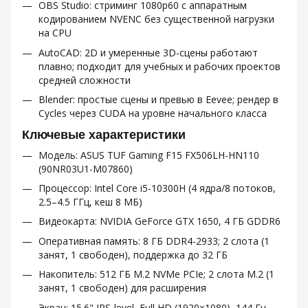
OBS Studio: стриминг 1080p60 с аппаратным
кодированием NVENC без существенной нагрузки
на CPU
AutoCAD: 2D и умеренные 3D-сцены работают
плавно; подходит для учебных и рабочих проектов
средней сложности
Blender: простые сцены и превью в Eevee; рендер в
Cycles через CUDA на уровне начального класса
Ключевые характеристики
Модель: ASUS TUF Gaming F15 FX506LH-HN110
(90NR03U1-M07860)
Процессор: Intel Core i5-10300H (4 ядра/8 потоков,
2.5–4.5 ГГц, кеш 8 МБ)
Видеокарта: NVIDIA GeForce GTX 1650, 4 ГБ GDDR6
Оперативная память: 8 ГБ DDR4-2933; 2 слота (1
занят, 1 свободен), поддержка до 32 ГБ
Накопитель: 512 ГБ M.2 NVMe PCIe; 2 слота M.2 (1
занят, 1 свободен) для расширения
Экран: 15.6" IPS-level, Full HD (1920×1080), 144 Гц,