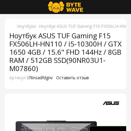
Ноутбуки
Ноутбук ASUS TUF Gaming F15 FX506LH-HN110 
Ноутбук ASUS TUF Gaming F15
FX506LH-HN110 / i5-10300H / GTX
1650 4GB / 15.6" FHD 144Hz / 8GB
RAM / 512GB SSD(90NR03U1-
M07860)
Артикул:
i76nsadfdgnv
Оставить отзыв