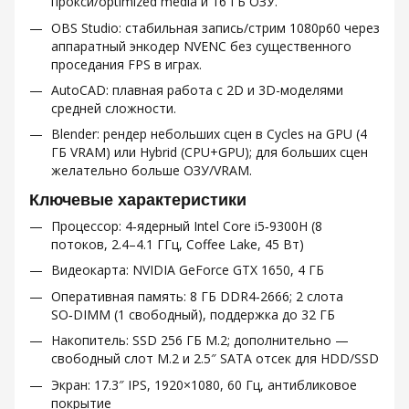
прокси/optimized media и 16 ГБ ОЗУ.
OBS Studio: стабильная запись/стрим 1080p60 через
аппаратный энкодер NVENC без существенного
проседания FPS в играх.
AutoCAD: плавная работа с 2D и 3D-моделями
средней сложности.
Blender: рендер небольших сцен в Cycles на GPU (4
ГБ VRAM) или Hybrid (CPU+GPU); для больших сцен
желательно больше ОЗУ/VRAM.
Ключевые характеристики
Процессор: 4‑ядерный Intel Core i5‑9300H (8
потоков, 2.4–4.1 ГГц, Coffee Lake, 45 Вт)
Видеокарта: NVIDIA GeForce GTX 1650, 4 ГБ
Оперативная память: 8 ГБ DDR4‑2666; 2 слота
SO‑DIMM (1 свободный), поддержка до 32 ГБ
Накопитель: SSD 256 ГБ M.2; дополнительно —
свободный слот M.2 и 2.5″ SATA отсек для HDD/SSD
Экран: 17.3″ IPS, 1920×1080, 60 Гц, антибликовое
покрытие