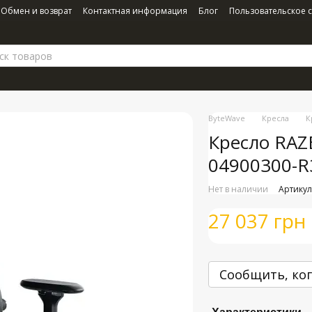
Обмен и возврат
Контактная информация
Блог
Пользовательское 
ByteWave
Кресла
К
Кресло RAZE
04900300-R
Нет в наличии
Артикул
27 037 грн
Сообщить, ког