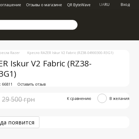
UA
RU
Вход
соглашение
Отзывы о магазине
QR ByteWave
ресла Razer
Кресло RAZER Iskur V2 Fabric (RZ38-04900300-R3G1)
R Iskur V2 Fabric (RZ38-
3G1)
: 66811
Оставить отзыв
29 500 грн
К сравнению
В желания
да появится