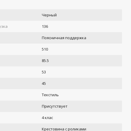
Черный
узка
136
Поясничная поддержка
510
85.5
53
45
Текстиль
Присутствует
4 клас
Крестовина с роликами