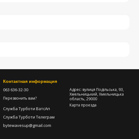
Контактная информация
063 636-32-30
Адрес: вулиця Подільська, 93,
Хмельницький, Хмельницька
Перезвонить вам?
область, 29000
Карта проезда
Служба Турботи ВатсАп
Служба Турботи Телеграм
bytewavesup@gmail.com