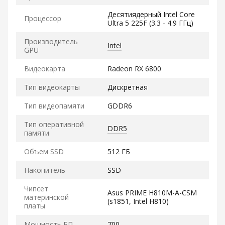
Десятиядерный Intel Core
Процессор
Ultra 5 225F (3.3 - 4.9 ГГц)
Производитель
Intel
GPU
Видеокарта
Radeon RX 6800
Тип видеокарты
Дискретная
Тип видеопамяти
GDDR6
Тип оперативной
DDR5
памяти
Объем SSD
512 ГБ
Накопитель
SSD
Чипсет
Asus PRIME H810M-A-CSM
материнской
(s1851, Intel H810)
платы
Мощность БП
700