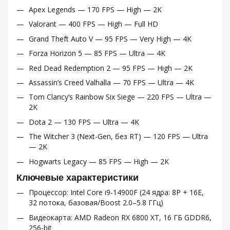
Apex Legends — 170 FPS — High — 2K
Valorant — 400 FPS — High — Full HD
Grand Theft Auto V — 95 FPS — Very High — 4K
Forza Horizon 5 — 85 FPS — Ultra — 4K
Red Dead Redemption 2 — 95 FPS — High — 2K
Assassin’s Creed Valhalla — 70 FPS — Ultra — 4K
Tom Clancy’s Rainbow Six Siege — 220 FPS — Ultra —
2K
Dota 2 — 130 FPS — Ultra — 4K
The Witcher 3 (Next-Gen, без RT) — 120 FPS — Ultra
— 2K
Hogwarts Legacy — 85 FPS — High — 2K
Ключевые характеристики
Процессор: Intel Core i9‑14900F (24 ядра: 8P + 16E,
32 потока, базовая/Boost 2.0–5.8 ГГц)
Видеокарта: AMD Radeon RX 6800 XT, 16 ГБ GDDR6,
256‑bit