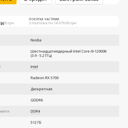
ПОКУПКА ЧАСТЯМИ
9.00 грн
3 платежа по 14 079.00 грн
Nvidia
Шестнадцатиядерный Intel Core i9-12900K
(3.9 - 5.2 ГГц)
U
Intel
Radeon RX 5700
Дискретная
GDDR6
амяти
DDR4
512 ГБ