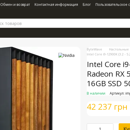
Обмен и возврат
Контактная информация
Блог
Пользовательское 
ByteWave
Настольные
Intel Core i9-12900K (3.2 
Intel Core i
Radeon RX 
16GB SSD 5
В наличии
Артикул: i
42 237 грн
Ку