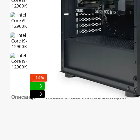
−14%
3
3
Описание
Новый отзыв или комментарий