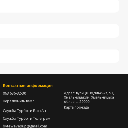
Контактная информация
063 636-32-30
Адрес: вулиця Подільська, 93,
Хмельницький, Хмельницька
Перезвонить вам?
область, 29000
Карта проезда
Служба Турботи ВатсАп
Служба Турботи Телеграм
bytewavesup@gmail.com