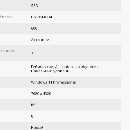
SSD
й платы
H610M-K D4
600
Активное
вленных
3
Геймерские; Для работы и обучения;
Начальный уровень
Windows 11 Professional
а
7680 x 4320
IPS
8
Новый