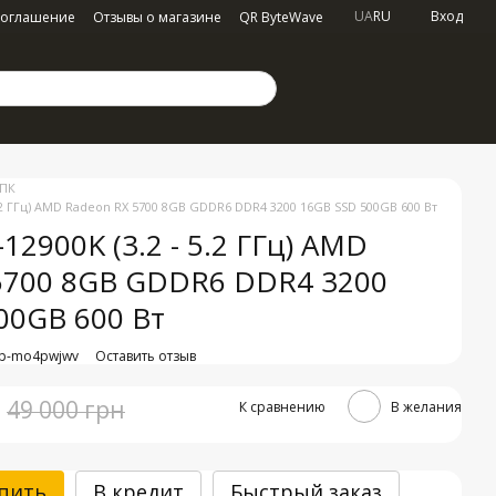
UA
RU
Вход
соглашение
Отзывы о магазине
QR ByteWave
 ПК
- 5.2 ГГц) AMD Radeon RX 5700 8GB GDDR6 DDR4 3200 16GB SSD 500GB 600 Вт
9-12900K (3.2 - 5.2 ГГц) AMD
5700 8GB GDDR6 DDR4 3200
00GB 600 Вт
mp-mo4pwjwv
Оставить отзыв
49 000 грн
К сравнению
В желания
пить
В кредит
Быстрый заказ