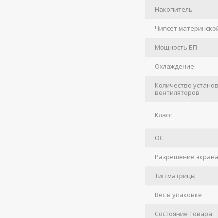
Накопитель
Чипсет материнско
Мощность БП
Охлаждение
Количество устано
вентиляторов
Класс
ОС
Разрешение экран
Тип матрицы
Вес в упаковке
Состояние товара