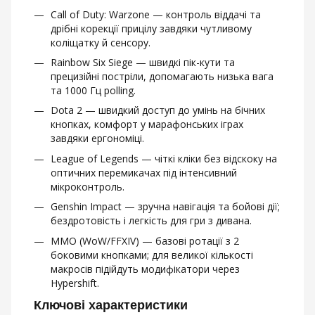
Call of Duty: Warzone — контроль віддачі та
дрібні корекції прицілу завдяки чутливому
коліщатку й сенсору.
Rainbow Six Siege — швидкі пік-кути та
прецизійні постріли, допомагають низька вага
та 1000 Гц polling.
Dota 2 — швидкий доступ до умінь на бічних
кнопках, комфорт у марафонських іграх
завдяки ергономіці.
League of Legends — чіткі кліки без відскоку на
оптичних перемикачах під інтенсивний
мікроконтроль.
Genshin Impact — зручна навігація та бойові дії;
бездротовість і легкість для гри з дивана.
MMO (WoW/FFXIV) — базові ротації з 2
боковими кнопками; для великої кількості
макросів підійдуть модифікатори через
Hypershift.
Ключові характеристики