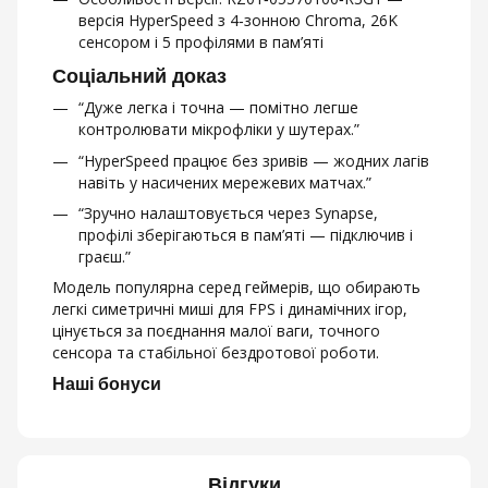
версія HyperSpeed з 4‑зонною Chroma, 26K
сенсором і 5 профілями в пам’яті
Соціальний доказ
“Дуже легка і точна — помітно легше
контролювати мікрофліки у шутерах.”
“HyperSpeed працює без зривів — жодних лагів
навіть у насичених мережевих матчах.”
“Зручно налаштовується через Synapse,
профілі зберігаються в пам’яті — підключив і
граєш.”
Модель популярна серед геймерів, що обирають
легкі симетричні миші для FPS і динамічних ігор,
цінується за поєднання малої ваги, точного
сенсора та стабільної бездротової роботи.
Наші бонуси
Відгуки