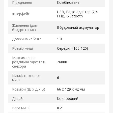
Під'єднання
Комбіноване
USB, Радіо адаптер (2,4
Інтерфейс
ГГц), Bluetooth
Живлення (для
Вбудований акумулятор
бездротових)
Довжина кабелю
1.8
Розмір миші
Середня (105-120)
Максимальна
роздільна здатність
26000
сенсора
Кількість кнопок
6
миші
Розміри (Ш x Д x В)
66 x 129 x 42 мм
Дизайн
Кольоровий
Вага миші
0.2