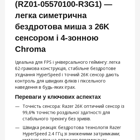
(RZ01-05570100-R3G1) —
легка симетрична
бездротова миша з 26K
сенсором і 4‑зонною
Chroma
Ідеальна для FPS і універсального геймінгу: легка
62-грамова конструкція, стабільне бездротове
з’єднання HyperSpeed і точний 26K сенсор дають
контроль для швидких фліків і піксельного
наведення в будь-яких іграх.
Переваги у ключових аспектах
Точність сенсора: Razer 26K оптичний сенсор із
99,6% точністю роздільної здатності для
стабільного трекінгу без зривів.
Швидка реакція: бездротова технологія Razer
HyperSpeed 2.4 ГГц зі зниженими затримками;
миттєві кліки на оптичних перемикачах.