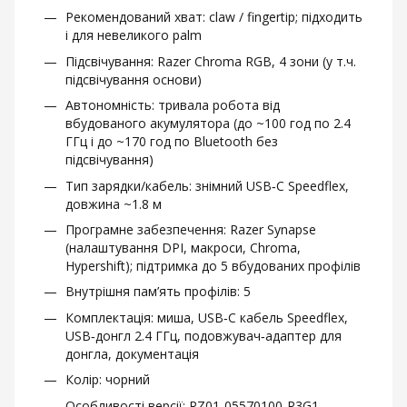
Рекомендований хват: claw / fingertip; підходить
і для невеликого palm
Підсвічування: Razer Chroma RGB, 4 зони (у т.ч.
підсвічування основи)
Автономність: тривала робота від
вбудованого акумулятора (до ~100 год по 2.4
ГГц і до ~170 год по Bluetooth без
підсвічування)
Тип зарядки/кабель: знімний USB‑C Speedflex,
довжина ~1.8 м
Програмне забезпечення: Razer Synapse
(налаштування DPI, макроси, Chroma,
Hypershift); підтримка до 5 вбудованих профілів
Внутрішня пам’ять профілів: 5
Комплектація: миша, USB‑C кабель Speedflex,
USB‑донгл 2.4 ГГц, подовжувач‑адаптер для
донгла, документація
Колір: чорний
Особливості версії: RZ01‑05570100‑R3G1 —