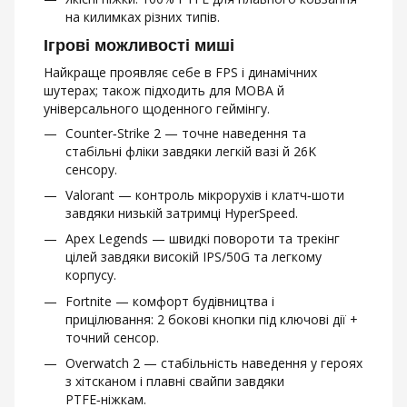
на килимках різних типів.
Ігрові можливості миші
Найкраще проявляє себе в FPS і динамічних
шутерах; також підходить для MOBA й
універсального щоденного геймінгу.
Counter‑Strike 2 — точне наведення та
стабільні фліки завдяки легкій вазі й 26K
сенсору.
Valorant — контроль мікрорухів і клатч‑шоти
завдяки низькій затримці HyperSpeed.
Apex Legends — швидкі повороти та трекінг
цілей завдяки високій IPS/50G та легкому
корпусу.
Fortnite — комфорт будівництва і
прицілювання: 2 бокові кнопки під ключові дії +
точний сенсор.
Overwatch 2 — стабільність наведення у героях
з хітсканом і плавні свайпи завдяки
PTFE‑ніжкам.