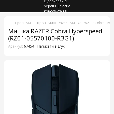
Ігрові Миші
Ігрові Миші Razer
Мишка RAZER Cobra Hype
Мишка RAZER Cobra Hyperspeed
(RZ01-05570100-R3G1)
Артикул:
67454
Написати відгук