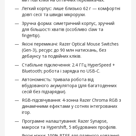
Легкий корпус: лише близько 62 г — комфортні
довгі сесії та швидкі мікрорухи.
Зручна форма: симетричний корпус, зручний
для більшості хватів (особливо claw та
fingertip).
Якісні перемикачі: Razer Optical Mouse Switches
(Gen-3), ресурс до 90 млн натискань, без
дебаунсу та подвійних кліків.
Стабільне підключення: 2.4 ГГц HyperSpeed +
Bluetooth; робота і зарядка по USB‑C.
Автономність: тривала робота від
вбудованого акумулятора (для багатоденних
сесій без підзарядки).
RGB‑підсвічування: 4‑зонна Razer Chroma RGB з
динамічними ефектами у сотнях інтегрованих
ігор.
Програмне налаштування: Razer Synapse,
макроси та Hypershift, 5 вбудованих профілів.
Якісні ніжки: 100% PTFE для плавного ковзання