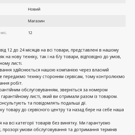
Новий
Магазин
міс.
12
ід 12 до 24 місяців на всі товари, представлені в нашому
 як на нову техніку, так і на б/у товари, відповідно до умов,
ному листі.
ування здійснюється нашою компанією через власний
не передаємо техніку стороннім сервісам, тому контролюємо
нання робіт.
рантійним обслуговуванням, зверніться за номером
 гарантійному листі, який ви отримали разом із товаром.
консультують та повідомлять подальші дії.
вку товару до сервісного центру та назад бере на себе наша
 на всі категорії товарів без винятку. Ми гарантуємо
, прозорі умови обслуговування та дотримання термінів