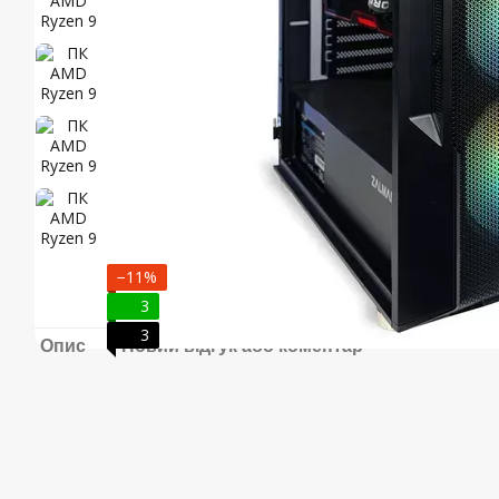
−11%
3
3
Опис
Новий відгук або коментар