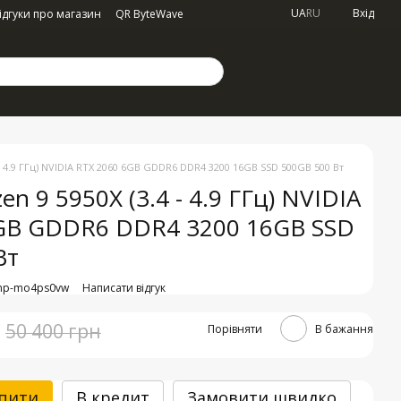
UA
RU
Вхід
ідгуки про магазин
QR ByteWave
- 4.9 ГГц) NVIDIA RTX 2060 6GB GDDR6 DDR4 3200 16GB SSD 500GB 500 Вт
n 9 5950X (3.4 - 4.9 ГГц) NVIDIA
GB GDDR6 DDR4 3200 16GB SSD
Вт
imp-mo4ps0vw
Написати відгук
50 400 грн
Порівняти
В бажання
пити
В кредит
Замовити швидко