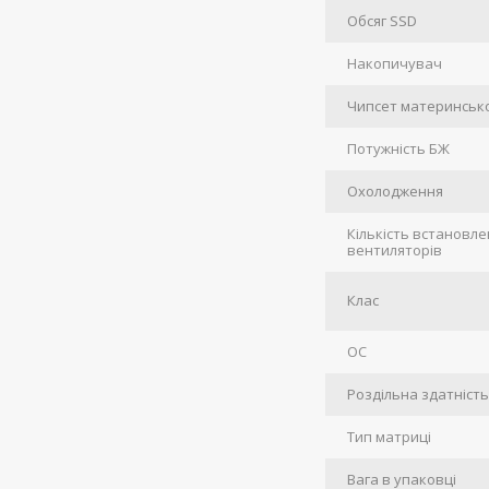
Обсяг SSD
Накопичувач
Чипсет материнсько
Потужність БЖ
Охолодження
Кількість встановл
вентиляторів
Клас
ОС
Роздільна здатніст
Тип матриці
Вага в упаковці