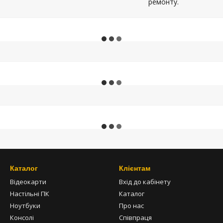
ремонту.
Каталог
Клієнтам
Відеокарти
Вхід до кабінету
Настільні ПК
Каталог
Ноутбуки
Про нас
Консолі
Співпраця