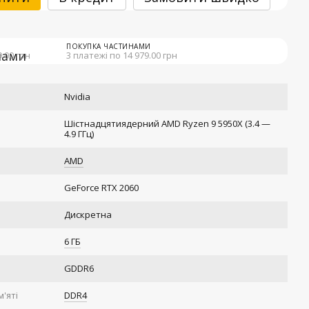
ПОКУПКА ЧАСТИНАМИ
9.00 грн
3 платежі по 14 979.00 грн
Nvidia
Шістнадцятиядерний AMD Ryzen 9 5950X (3.4 —
4.9 ГГц)
AMD
GeForce RTX 2060
Дискретна
6 ГБ
GDDR6
'яті
DDR4