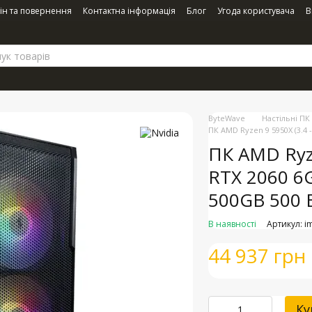
ін та повернення
Контактна інформація
Блог
Угода користувача
В
ByteWave
Настільні ПК
ПК AMD Ryzen 9 5950X (3.4 
ПК AMD Ryze
RTX 2060 6
500GB 500 
В наявності
Артикул: 
44 937 грн
Ку