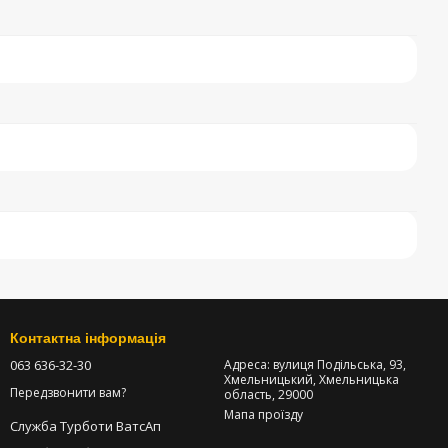
Контактна інформація
063 636-32-30
Адреса: вулиця Подільська, 93,
Хмельницький, Хмельницька
Передзвонити вам?
область, 29000
Мапа проїзду
Служба Турботи ВатсАп