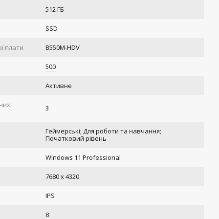
512 ГБ
SSD
ї плати
B550M-HDV
500
Активне
ених
3
Геймерські; Для роботи та навчання;
Початковий рівень
Windows 11 Professional
ь
7680 x 4320
IPS
8