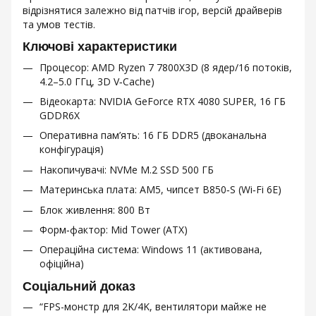
відрізнятися залежно від патчів ігор, версій драйверів
та умов тестів.
Ключові характеристики
Процесор: AMD Ryzen 7 7800X3D (8 ядер/16 потоків,
4.2–5.0 ГГц, 3D V‑Cache)
Відеокарта: NVIDIA GeForce RTX 4080 SUPER, 16 ГБ
GDDR6X
Оперативна пам’ять: 16 ГБ DDR5 (двоканальна
конфігурація)
Накопичувачі: NVMe M.2 SSD 500 ГБ
Материнська плата: AM5, чипсет B850‑S (Wi‑Fi 6E)
Блок живлення: 800 Вт
Форм‑фактор: Mid Tower (ATX)
Операційна система: Windows 11 (активована,
офіційна)
Соціальний доказ
“FPS-монстр для 2K/4K, вентилятори майже не