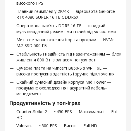
високого FPS
Плавний геймплей у 2K/4K — відеокарта GeForce
RTX 4080 SUPER 16 ГБ GDDR6X
Оперативна пам’ять DDR5 16 ГБ — швидкий
мультизадачний режим і миттєвий відгук системи
Миттєве завантаження ігор та програм — NVMe
M.2 SSD 500 ГБ
Стабільність і надійність під навантаженням — блок
живлення 800 Вт із запасом потужності
Сучасна плата на чипсеті B850-S з Wi‑Fi 6E —
висока пропускна здатність і зручне підключення
Охайний сучасний дизайн корпуса Mid Tower —
продумане охолодження і акуратний кабель-
менеджмент
Продуктивність у топ-іграх
Counter‑Strike 2 — ~450 FPS — Максимальні — Full
HD
Valorant — ~500 FPS — Високі — Full HD