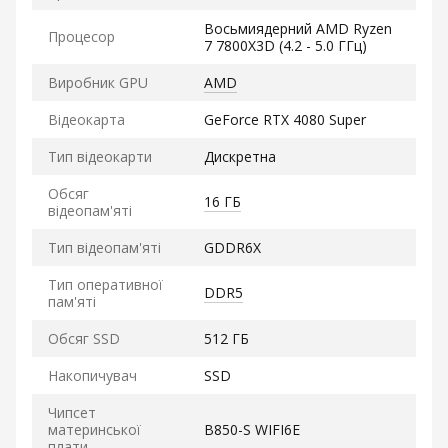
Восьмиядерний AMD Ryzen
Процесор
7 7800X3D (4.2 - 5.0 ГГц)
Виробник GPU
AMD
Відеокарта
GeForce RTX 4080 Super
Тип відеокарти
Дискретна
Обсяг
16 ГБ
відеопам'яті
Тип відеопам'яті
GDDR6X
Тип оперативної
DDR5
пам'яті
Обсяг SSD
512 ГБ
Накопичувач
SSD
Чипсет
материнської
B850-S WIFI6E
плати