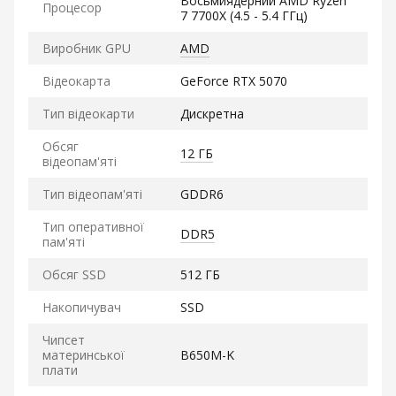
Восьмиядерний AMD Ryzen
Процесор
7 7700X (4.5 - 5.4 ГГц)
Виробник GPU
AMD
Відеокарта
GeForce RTX 5070
Тип відеокарти
Дискретна
Обсяг
12 ГБ
відеопам'яті
Тип відеопам'яті
GDDR6
Тип оперативної
DDR5
пам'яті
Обсяг SSD
512 ГБ
Накопичувач
SSD
Чипсет
материнської
B650M-K
плати