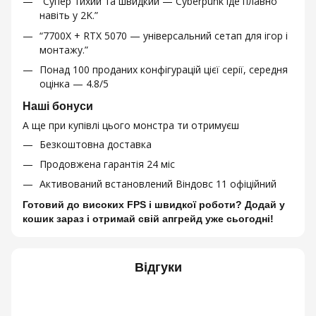
“Супер тихий та швидкий — Cyberpunk іде плавно
навіть у 2K.”
“7700X + RTX 5070 — універсальний сетап для ігор і
монтажу.”
Понад 100 проданих конфігурацій цієї серії, середня
оцінка — 4.8/5
Наші бонуси
А ще при купівлі цього монстра ти отримуєш
Безкоштовна доставка
Продовжена гарантія 24 міс
Активований встановлений Віндовс 11 офіційний
Готовий до високих FPS і швидкої роботи? Додай у
кошик зараз і отримай свій апгрейд уже сьогодні!
Відгуки