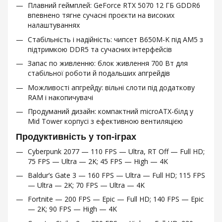
Плавний геймплей: GeForce RTX 5070 12 ГБ GDDR6
впевнено тягне сучасні проєкти на високих
налаштуваннях
Стабільність і надійність: чипсет B650M-K під AM5 з
підтримкою DDR5 та сучасних інтерфейсів
Запас по живленню: блок живлення 700 Вт для
стабільної роботи й подальших апгрейдів
Можливості апгрейду: вільні слоти під додаткову
RAM і накопичувачі
Продуманий дизайн: компактний microATX-білд у
Mid Tower корпусі з ефективною вентиляцією
Продуктивність у топ-іграх
Cyberpunk 2077 — 110 FPS — Ultra, RT Off — Full HD;
75 FPS — Ultra — 2K; 45 FPS — High — 4K
Baldur’s Gate 3 — 160 FPS — Ultra — Full HD; 115 FPS
— Ultra — 2K; 70 FPS — Ultra — 4K
Fortnite — 200 FPS — Epic — Full HD; 140 FPS — Epic
— 2K; 90 FPS — High — 4K