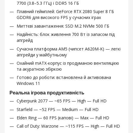
7700 (3.8–5.3 ГГц) і DDR5 16 ГБ
Плавний геймплей: GeForce RTX 2080 Super 8 ГБ
GDDR6 для високого FPS у сучасних іграх
Миттєві завантаження: SSD M.2 NVMe 500 ГБ
Надійність: блок живлення 700 Вт із запасом під
апгрейд
Сучасна платформа AM5 (чипсет A620M-K) — легкі
апгрейди у майбутньому
Охайний mATX-корпус із продуманою вентиляцією
та акуратною збіркою
Готово до роботи: встановлена й активована
Windows 11
Реальна ігрова продуктивність
Cyberpunk 2077 — ~65 FPS — High — Full HD
Starfield — ~52 FPS — Medium — Full HD
Elden Ring — 60 FPS (капові) — Max — Full HD
Call of Duty: Warzone — ~115 FPS — High — Full HD