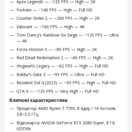
Apex Legends — ~125 FPS — High — 2K
Fortnite — ~140 FPS — High — Full HD
Counter-Strike 2 — ~200 FPS — High — 2K
Valorant — ~160 FPS — High — 4K
Tom Clancy’s Rainbow Six Siege — ~120 FPS — Ultra
— 4K
Forza Horizon 5 — ~85 FPS — High — 2K
Red Dead Redemption 2 — ~60 FPS — High — 2K
Hogwarts Legacy — ~62 FPS — High — Full HD
Baldur’s Gate 3 — ~95 FPS — Ultra — Full HD
Resident Evil 4 (2023) — ~95 FPS — High — Full HD
GTA V — ~135 FPS — Very High — Full HD
Ключові характеристики
Процесор: AMD Ryzen 7 7700, 8 ядер / 16 потоків,
3.8–5.3 ГГц
Відеокарта: NVIDIA GeForce RTX 2080 Super, 8 ГБ
GDDR6