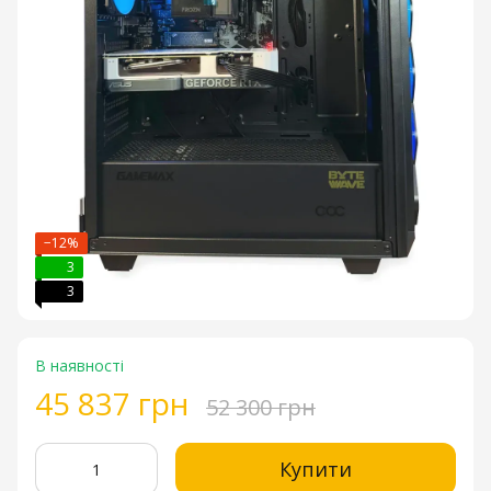
−12%
3
3
В наявності
45 837 грн
52 300 грн
Купити