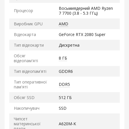
Восьмиядерний AMD Ryzen
Процесор
7 7700 (3.8 - 5.3 ГГц)
Виробник GPU
AMD
Відеокарта
GeForce RTX 2080 Super
Тип відеокарти
Дискретна
Обсяг
8 ГБ
відеопам'яті
Тип відеопам'яті
GDDR6
Тип оперативної
DDR5
пам'яті
Обсяг SSD
512 ГБ
Накопичувач
SSD
Чипсет
материнської
A620M-K
плати