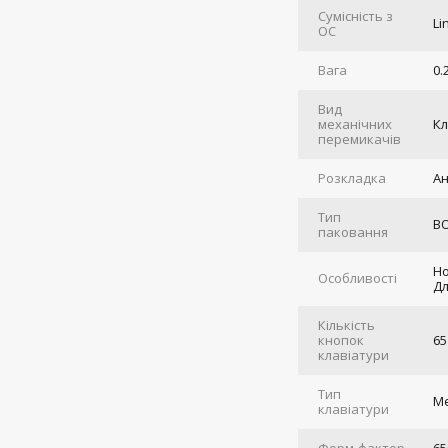
Сумісність з
Li
ОС
Вага
0.
Вид
механічних
Кл
перемикачів
Розкладка
Ан
Тип
B
паковання
Ho
Особливості
Дл
Кількість
кнопок
65
клавіатури
Тип
Ме
клавіатури