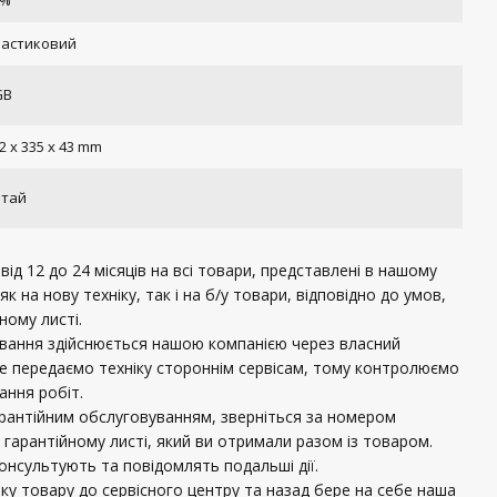
5%
ластиковий
GB
2 x 335 x 43 mm
итай
ід 12 до 24 місяців на всі товари, представлені в нашому
 як на нову техніку, так і на б/у товари, відповідно до умов,
ному листі.
ування здійснюється нашою компанією через власний
не передаємо техніку стороннім сервісам, тому контролюємо
нання робіт.
рантійним обслуговуванням, зверніться за номером
 гарантійному листі, який ви отримали разом із товаром.
консультують та повідомлять подальші дії.
вку товару до сервісного центру та назад бере на себе наша