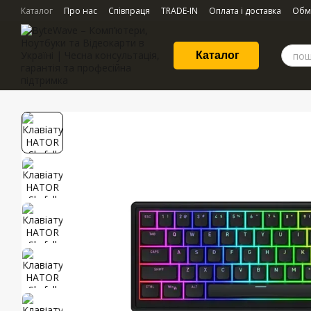
Перейти до основного контенту
Каталог
Про нас
Співпраця
TRADE-IN
Оплата і доставка
Обм
Каталог