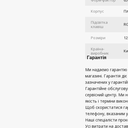
Форм-фактор
6
Корпус
П
Підсвітка
R
клавіш
Розміри
12
Країна-
К
виробник
Гарантія
Ми надаємо гарантію в
магазині. Гарантія діє
зазначених у гарантій
Гарантійне обслугов
сервісний центр. Ми 
якість і терміни вико
Щоб скористатися га
телефону, вказаним у
Наші спеціалісти про
Усі витрати на доста