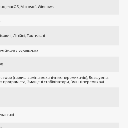
nux, macOS, Microsoft Windows
2
ікаючі, Лінійні, Тактильні
глійська / Українська
OX
t swap (гаряча заміна механічних перемикачів), Безшумна,
я програміста, Змащені стабілізатори, Змінні перемикачі
ханічні