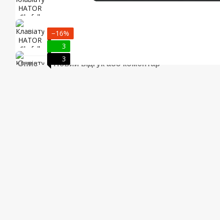
−16%
3
3
Опис
Новий відгук або коментар