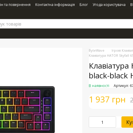
ін та повернення
Контактна інформація
Блог
Угода користувача
В
ByteWave
Ігрові Клавіа
Клавіатура HATOR Skyfall 6
Клавіатура 
black-black
В наявності
Артикул: 6
1 937 грн
Ку