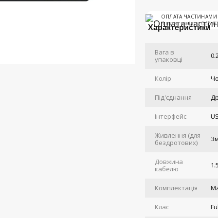
ОПЛАТА ЧАСТИНАМИ
3 платежі по 645.6
Характеристики
Вага в
0.
упаковці
Колір
Ч
Під'єднання
Д
Інтерфейс
US
Живлення (для
Зм
бездротових)
Довжина
1.
кабелю
Комплектація
Ma
Клас
Fu