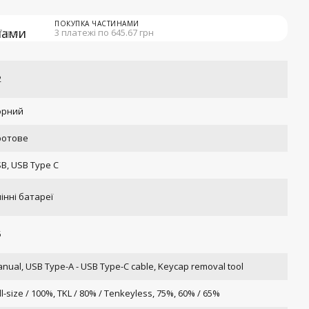
ПОКУПКА ЧАСТИНАМИ
7 грн
3 платежі по 645.67 грн
2
орний
ротове
B, USB Type C
інні батареї
5
nual, USB Type-A - USB Type-C cable, Keycap removal tool
ll-size / 100%, TKL / 80% / Tenkeyless, 75%, 60% / 65%