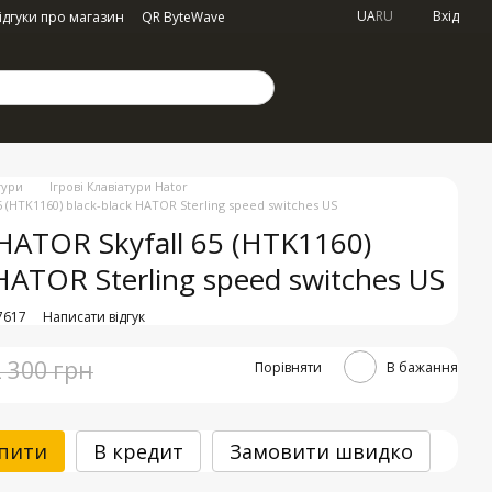
UA
RU
Вхід
ідгуки про магазин
QR ByteWave
тури
Ігрові Клавіатури Hator
5 (HTK1160) black-black HATOR Sterling speed switches US
HATOR Skyfall 65 (HTK1160)
 HATOR Sterling speed switches US
7617
Написати відгук
2 300 грн
Порівняти
В бажання
пити
В кредит
Замовити швидко