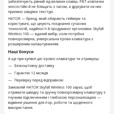
забезпечують рівний хід великих клавіш. PBT‑ковпачки
зносостійкі й не блищать з часом, а друкувати на них
приємно завдяки текстурі.
HATOR — бренд, який обирають геймери та
користувачі, що цінують поєднання сучасних
технологій, надійності й продуманої ергономіки. Skyfall
Wireless 100 — вдалий вибір, коли потрібна
повнорозмірна, універсальна ігрова клавіатура з
розширеним налаштуванням.
Наші бонуси
А ще при купівлі цієї ігрової клавіатури ти отримуєш:
Безкоштовну доставку
Гарантію 12 місяців
Перевірку перед відправкою
Замовляй HATOR Skyfall Wireless 100 зараз, щоб
отримати швидку та зручну повнорозмірну клавіатуру з
гнучким підключенням і глибокою персоналізацією —
відмінне рішення для ігор, роботи та щоденного
використання.