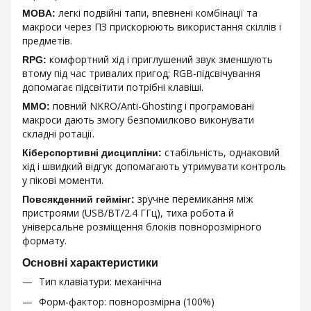
легкі подвійні тапи, впевнені комбінації та
MOBA:
макроси через ПЗ прискорюють використання скіллів і
предметів.
комфортний хід і приглушений звук зменшують
RPG:
втому під час тривалих пригод; RGB-підсвічування
допомагає підсвітити потрібні клавіші.
повний NKRO/Anti-Ghosting і програмовані
MMO:
макроси дають змогу безпомилково виконувати
складні ротації.
стабільність, однаковий
Кіберспортивні дисципліни:
хід і швидкий відгук допомагають утримувати контроль
у пікові моменти.
зручне перемикання між
Повсякденний геймінг:
пристроями (USB/BT/2.4 ГГц), тиха робота й
універсальне розміщення блоків повнорозмірного
формату.
Основні характеристики
Тип клавіатури: механічна
Форм-фактор: повнорозмірна (100%)