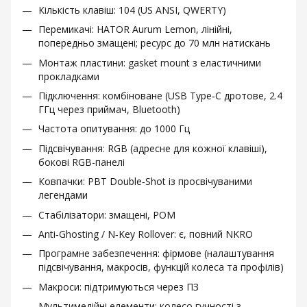
Кількість клавіш: 104 (US ANSI, QWERTY)
Перемикачі: HATOR Aurum Lemon, лінійні,
попередньо змащені; ресурс до 70 млн натискань
Монтаж пластини: gasket mount з еластичними
прокладками
Підключення: комбіноване (USB Type‑C дротове, 2.4
ГГц через приймач, Bluetooth)
Частота опитування: до 1000 Гц
Підсвічування: RGB (адресне для кожної клавіші),
бокові RGB-панелі
Ковпачки: PBT Double‑Shot із просвічуваними
легендами
Стабілізатори: змащені, POM
Anti‑Ghosting / N‑Key Rollover: є, повний NKRO
Програмне забезпечення: фірмове (налаштування
підсвічування, макросів, функцій колеса та профілів)
Макроси: підтримуються через ПЗ
Мультимедійні елементи: колесо гучності з