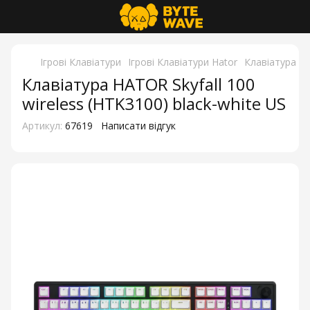
Ігрові Клавіатури
Ігрові Клавіатури Hator
Клавіатура HA
Клавіатура HATOR Skyfall 100
wireless (HTK3100) black-white US
Артикул:
67619
Написати відгук