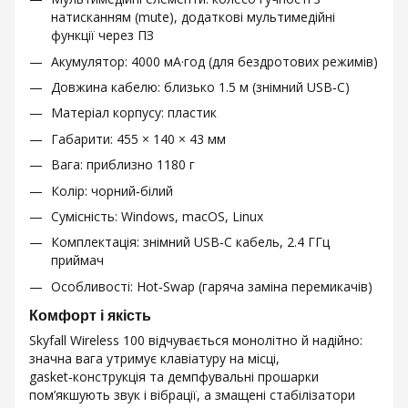
натисканням (mute), додаткові мультимедійні
функції через ПЗ
Акумулятор: 4000 мА·год (для бездротових режимів)
Довжина кабелю: близько 1.5 м (знімний USB‑C)
Матеріал корпусу: пластик
Габарити: 455 × 140 × 43 мм
Вага: приблизно 1180 г
Колір: чорний‑білий
Сумісність: Windows, macOS, Linux
Комплектація: знімний USB‑C кабель, 2.4 ГГц
приймач
Особливості: Hot‑Swap (гаряча заміна перемикачів)
Комфорт і якість
Skyfall Wireless 100 відчувається монолітно й надійно:
значна вага утримує клавіатуру на місці,
gasket‑конструкція та демпфувальні прошарки
пом’якшують звук і вібрації, а змащені стабілізатори