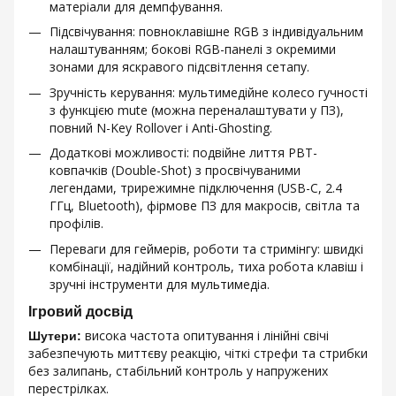
матеріали для демпфування.
Підсвічування: повноклавішне RGB з індивідуальним
налаштуванням; бокові RGB-панелі з окремими
зонами для яскравого підсвітлення сетапу.
Зручність керування: мультимедійне колесо гучності
з функцією mute (можна переналаштувати у ПЗ),
повний N-Key Rollover і Anti-Ghosting.
Додаткові можливості: подвійне лиття PBT-
ковпачків (Double-Shot) з просвічуваними
легендами, трирежимне підключення (USB-C, 2.4
ГГц, Bluetooth), фірмове ПЗ для макросів, світла та
профілів.
Переваги для геймерів, роботи та стримінгу: швидкі
комбінації, надійний контроль, тиха робота клавіш і
зручні інструменти для мультимедіа.
Ігровий досвід
висока частота опитування і лінійні свічі
Шутери:
забезпечують миттєву реакцію, чіткі стрефи та стрибки
без залипань, стабільний контроль у напружених
перестрілках.