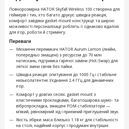
Повнорозмірна HATOR Skyfall Wireless 100 створена для
геймерів і тих, хто багато друкує: швидка реакція,
комфорт завдяки gasket-mount конструкції та широкі
можливості персоналізації роблять її однаково вдалою
для ігор, роботи й стримінгу.
Переваги
Механічні перемикачі HATOR Aurum Lemon (лінійні,
попередньо змащені) з ресурсом до 70 млн
натискань; підтримка гарячої заміни (Hot-Swap) для
легкої зміни свічів без пайки.
Швидка реакція: опитування до 1000 Гц і стабільне
низьколатентне з’єднання 2.4 ГГц для динамічних
ігор.
Комфорт у довгих сесіях: gasket mount з
еластичними прокладками, багатошарова шумо- та
вібропрокладка, змащені POM-стабілізатори —
м’який, рівномірний хід і приємний приглушений звук.
Якість збірки: маса близько 1.18 кг для стабільності
на столі, надійний корпус і продумані внутрішні