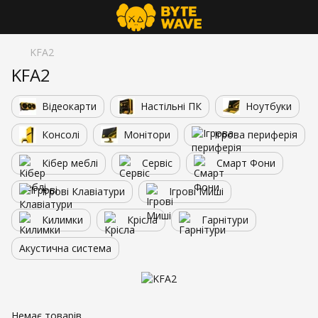
KFA2
KFA2
Відеокарти
Настільні ПК
Ноутбуки
Консолі
Монітори
Ігрова периферія
Кібер меблі
Сервіс
Смарт Фони
Ігрові Клавіатури
Ігрові Миші
Килимки
Крісла
Гарнітури
Акустична система
Немає товарів