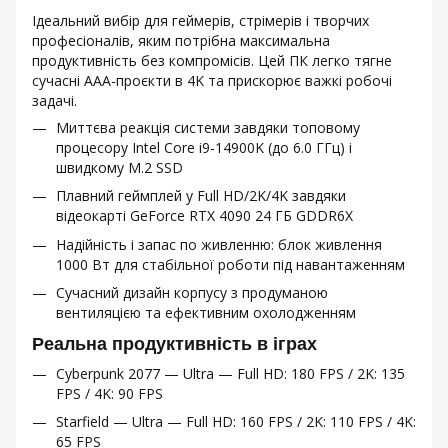
Ідеальний вибір для геймерів, стрімерів і творчих
професіоналів, яким потрібна максимальна
продуктивність без компромісів. Цей ПК легко тягне
сучасні ААА-проєкти в 4K та прискорює важкі робочі
задачі.
Миттєва реакція системи завдяки топовому
процесору Intel Core i9-14900K (до 6.0 ГГц) і
швидкому M.2 SSD
Плавний геймплей у Full HD/2K/4K завдяки
відеокарті GeForce RTX 4090 24 ГБ GDDR6X
Надійність і запас по живленню: блок живлення
1000 Вт для стабільної роботи під навантаженням
Сучасний дизайн корпусу з продуманою
вентиляцією та ефективним охолодженням
Реальна продуктивність в іграх
Cyberpunk 2077 — Ultra — Full HD: 180 FPS / 2K: 135
FPS / 4K: 90 FPS
Starfield — Ultra — Full HD: 160 FPS / 2K: 110 FPS / 4K:
65 FPS