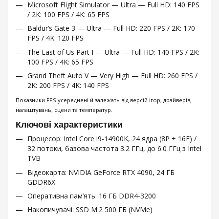
Microsoft Flight Simulator — Ultra — Full HD: 140 FPS
/ 2K: 100 FPS / 4K: 65 FPS
Baldur’s Gate 3 — Ultra — Full HD: 220 FPS / 2K: 170
FPS / 4K: 120 FPS
The Last of Us Part I — Ultra — Full HD: 140 FPS / 2K:
100 FPS / 4K: 65 FPS
Grand Theft Auto V — Very High — Full HD: 260 FPS /
2K: 200 FPS / 4K: 140 FPS
Показники FPS усереднені й залежать від версій ігор, драйверів,
налаштувань, сцени та температур.
Ключові характеристики
Процесор: Intel Core i9‑14900K, 24 ядра (8P + 16E) /
32 потоки, базова частота 3.2 ГГц, до 6.0 ГГц з Intel
TVB
Відеокарта: NVIDIA GeForce RTX 4090, 24 ГБ
GDDR6X
Оперативна пам’ять: 16 ГБ DDR4‑3200
Накопичувачі: SSD M.2 500 ГБ (NVMe)