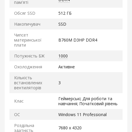
пам'яті
Обсяг SSD
512 ГБ
Накопичувач
SSD
Чипсет
материнської
B760M D3HP DDR4
плати
Потужність БЖ
1000
Охолодження
Активне
Кількість
встановлених
3
вентиляторів
Геймерські; Для роботи та
Клас
навчання; Початковий рівень
ОС
Windows 11 Professional
Роздільна
7680 x 4320
здатність