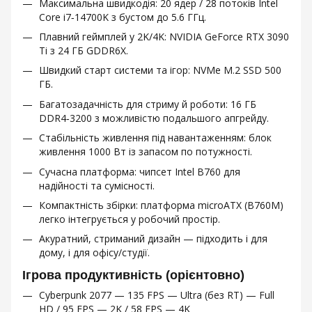
Максимальна швидкодія: 20 ядер / 28 потоків Intel
Core i7‑14700K з бустом до 5.6 ГГц.
Плавний геймплей у 2K/4K: NVIDIA GeForce RTX 3090
Ti з 24 ГБ GDDR6X.
Швидкий старт системи та ігор: NVMe M.2 SSD 500
ГБ.
Багатозадачність для стриму й роботи: 16 ГБ
DDR4‑3200 з можливістю подальшого апгрейду.
Стабільність живлення під навантаженням: блок
живлення 1000 Вт із запасом по потужності.
Сучасна платформа: чипсет Intel B760 для
надійності та сумісності.
Компактність збірки: платформа microATX (B760M)
легко інтегрується у робочий простір.
Акуратний, стриманий дизайн — підходить і для
дому, і для офісу/студії.
Ігрова продуктивність (орієнтовно)
Cyberpunk 2077 — 135 FPS — Ultra (без RT) — Full
HD / 95 FPS — 2K / 58 FPS — 4K