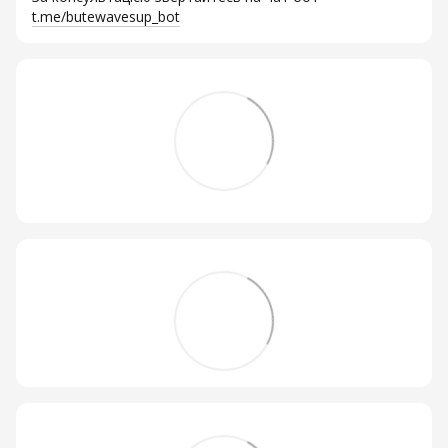
t.me/butewavesup_bot