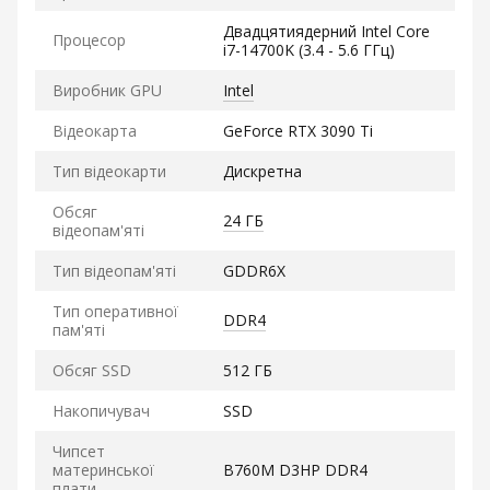
Двадцятиядерний Intel Core
Процесор
i7-14700K (3.4 - 5.6 ГГц)
Виробник GPU
Intel
Відеокарта
GeForce RTX 3090 Ti
Тип відеокарти
Дискретна
Обсяг
24 ГБ
відеопам'яті
Тип відеопам'яті
GDDR6X
Тип оперативної
DDR4
пам'яті
Обсяг SSD
512 ГБ
Накопичувач
SSD
Чипсет
материнської
B760M D3HP DDR4
плати