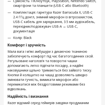
Сумісність: ПК/ноутбук, PlayStation, Nintendo Switch,
смартфони та планшети (USB-C або Bluetooth)
Комплектація: гарнітура Razer Barracuda X, USB-C
2.4 ГГц донгл, знімний мікрофон із вітрозахистом,
USB-C кабель для заряджання, 3.5 мм аудіокабель,
перехідник/подовжувач USB-A ↔ USB-C,
документація
Колір: Black
Комфорт і зручність
Мала вага і м’які амбушури з дихаючою тканиною
забезпечують комфорт під час багатогодинних сесій.
Регульоване наголов’я та поворотні чашки
допомагають легко підігнати посадку, а надійні
наковушники щільно тримаються без зайвого тиску.
Кнопки й коліщатко на чашці дозволяють швидко
змінювати гучність, вимикати мікрофон або
перемикатися між бездротовими режимами без
відволікань.
Надійність і визнання
Razer відомий серед геймерів завдяки продуманим