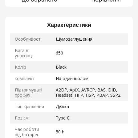
Характеристики
Особливості
Шумозаглушення
Вага в
650
упаковці
Колір
Black
комплект
На один шолом
Підтримувані
A2DP, AptX, AVRCP, BAS, DID,
профілі
Headset, HFP, HSP, PBAP, SSP2
Тип кріплення
Дужка
Роз'єм
Type C
Час роботи
50 h
від батареї