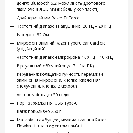
донгл; Bluetooth 5.2; можливість дротового
підключення 3.5 мм (кабель у комплекті)
Драйвери: 40 мм Razer TriForce
Частотний діапазон навушників: 20 Гц – 20 кГц
Імпеданс: 32 Ом
Мікрофон: знімний Razer HyperClear Cardioid
(унідіरेकційний)
Частотний діапазон мікрофона: 100 Гц – 10 кГц
Віртуальний об’ємний звук: 7.1 (на ПК)
Керування: коліщатко гучності, перемикач
вимкнення мікрофона, кнопка живлення/
сполучення, кнопка Bluetooth
Автономність: до 50 годин
Порт заряджання: USB Type-C
Вага: приблизно 250 г
Матеріали амбушур: дихаюча тканина Razer
FlowKnit і піна з ефектом пам’яті