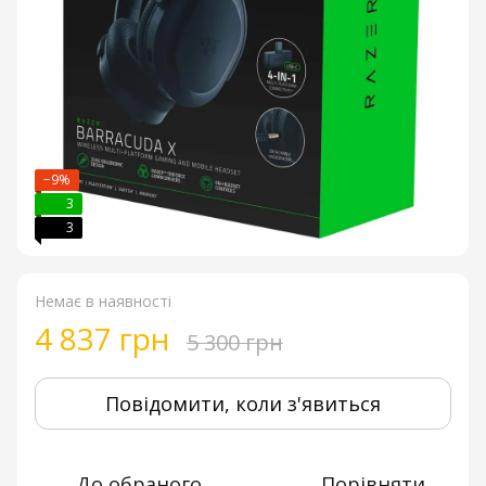
−9%
3
3
Немає в наявності
4 837 грн
5 300 грн
Повідомити, коли з'явиться
До обраного
Порівняти