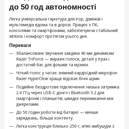
до 50 год автономності
Легка універсальна гарнітура для ігор, дзвінків і
мультимедіа вдома та в дорозі. Працює з ПК,
консолями та смартфонами, забезпечуючи стабільний
зв’язок і комфорт протягом усього дня.
Переваги
Збалансоване звучання завдяки 40 мм динамікам
Razer TriForce — виразні голоси, деталі у іграх і
достатній бас для фільмів та музики.
Чіткий голос у чатах: знімний кардіоїдний мікрофон
Razer HyperClear краще відсікає бічні шуми.
Подвійне бездротове підключення: низька затримка
2.4 ГГц через USB-C донгл і Bluetooth 5.2 для
смартфонів і планшетів; швидке перемикання між
джерелами.
До 50 годин роботи від батареї — менше
заряджань, більше контенту.
Легка конструкція близько 250 г, м’які амбушури з