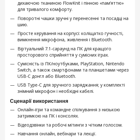
дихаючою тканиною FlowKnit і пінною «пам’яттю»
для тривалого комфорту.
Поворотні чашки зручні у перенесенні та посадці на
шию.
Просте керування на корпусі: коліщатко гучності,
вимкнення мікрофона, живлення і Bluetooth.
Віртуальний 7.1-сараунд на ПК для кращого
просторового сприйняття у сумісних іграх.
Сумісність із ПК/ноутбуками, PlayStation, Nintendo
Switch, а також смартфонами та планшетами через
USB-C донгл або Bluetooth.
USB Type-C для зручного заряджання; у комплекті
знімний мікрофон і необхідні кабелі.
Сценарії використання
Онлайн-ігри та командне спілкування з низькою
затримкою на ПК і консолях.
Відеодзвінки та робочі мітинги з чітким голосом.
Навчання онлайн, вебінари та лекції.