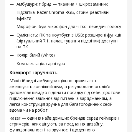
Амбушури: гібрид — тканина + шкірозамінник
Підсвітка: Razer Chroma RGB, стрим‑реактивні
ефекти
Мікрофон: бум‑мікрофон для чіткої передачі голосу
Сумісність: ПК та ноутбуки з USB; розширені функції
(віртуальний 7.1, налаштування підсвітки) доступні
на ПК
Колір: білий (White)
Комплектація: гарнітура
Комфорт і зручність
М’які гібридні амбушури щільно прилягають і
зменшують зовнішній шум, а регульоване оголів’я
допомагає швидко підігнати посадку під себе. Дротове
підключення звільняє від питань із заряджанням, а
легка конструкція зручна для багатогодинних сесій
вдома чи на роботі.
Razer — один із найвідоміших брендів серед геймерів і
стримерів, яких цінують за поєднання дизайну,
функціональності та зручності щоденного