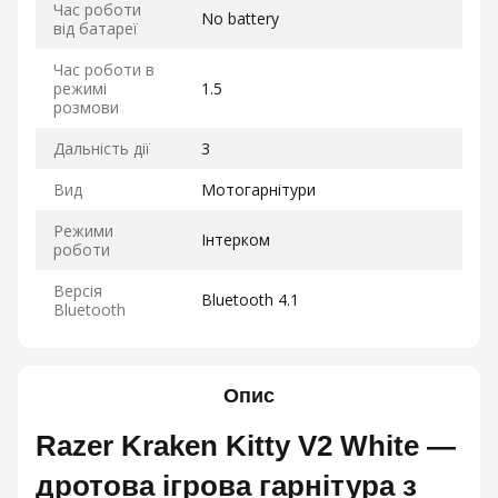
Час роботи
No battery
від батареї
Час роботи в
режимі
1.5
розмови
Дальність дії
3
Вид
Мотогарнітури
Режими
Інтерком
роботи
Версія
Bluetooth 4.1
Bluetooth
Опис
Razer Kraken Kitty V2 White —
дротова ігрова гарнітура з