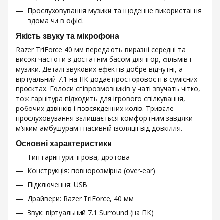
Прослуховування музики та щоденне використання
вдома чи в офісі.
Якість звуку та мікрофона
Razer TriForce 40 мм передають виразні середні та
високі частоти з достатнім басом для ігор, фільмів і
музики. Деталі звукових ефектів добре відчутні, а
віртуальний 7.1 на ПК додає просторовості в сумісних
проєктах. Голоси співрозмовників у чаті звучать чітко,
тож гарнітура підходить для ігрового спілкування,
робочих дзвінків і повсякденних колів. Тривале
прослуховування залишається комфортним завдяки
м’яким амбушурам і пасивній ізоляції від довкілля.
Основні характеристики
Тип гарнітури: ігрова, дротова
Конструкція: повнорозмірна (over‑ear)
Підключення: USB
Драйвери: Razer TriForce, 40 мм
Звук: віртуальний 7.1 Surround (на ПК)