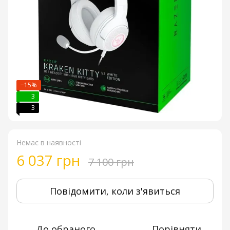
−15%
3
3
Немає в наявності
6 037 грн
7 100 грн
Повідомити, коли з'явиться
До обраного
Порівняти