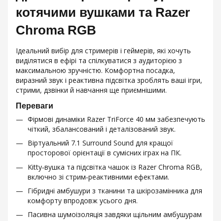
котячими вушками та Razer
Chroma RGB
Ідеальний вибір для стримерів і геймерів, які хочуть
виділятися в ефірі та спілкуватися з аудиторією з
максимальною зручністю. Комфортна посадка,
виразний звук і реактивна підсвітка зроблять ваші ігри,
стрими, дзвінки й навчання ще приємнішими.
Переваги
Фірмові динаміки Razer TriForce 40 мм забезпечують
чіткий, збалансований і деталізований звук.
Віртуальний 7.1 Surround Sound для кращої
просторової орієнтації в сумісних іграх на ПК.
Kitty‑вушка та підсвітка чашок із Razer Chroma RGB,
включно зі стрим‑реактивними ефектами.
Гібридні амбушури з тканини та шкірозамінника для
комфорту впродовж усього дня.
Пасивна шумоізоляція завдяки щільним амбушурам