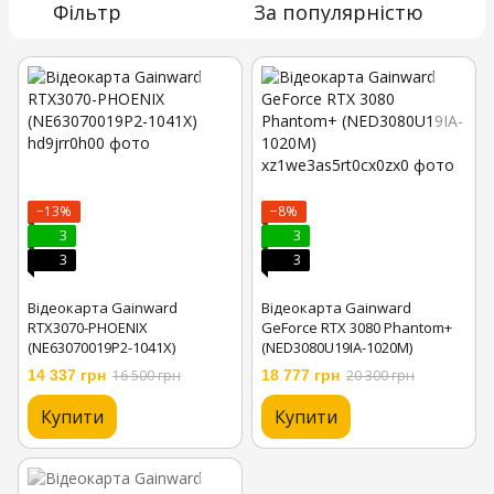
Фільтр
За популярністю
−13%
−8%
3
3
3
3
Відеокарта Gainward
Відеокарта Gainward
RTX3070-PHOENIX
GeForce RTX 3080 Phantom+
(NE63070019P2-1041X)
(NED3080U19IA-1020M)
14 337 грн
16 500 грн
18 777 грн
20 300 грн
Купити
Купити