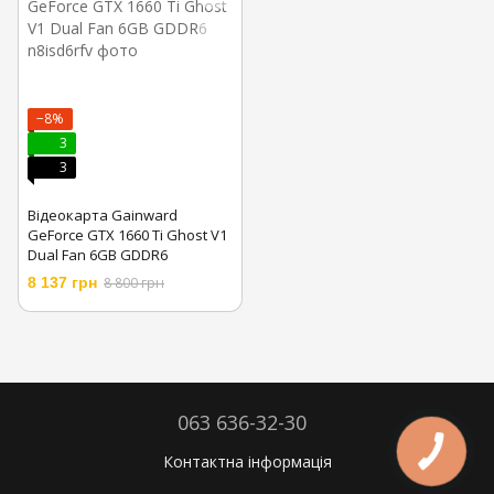
−8%
3
3
Відеокарта Gainward
GeForce GTX 1660 Ti Ghost V1
Dual Fan 6GB GDDR6
8 137 грн
8 800 грн
063 636-32-30
Контактна інформація