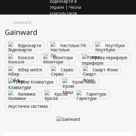
Gainward
Gainward
Відеокарти
Настільні ПК
Ноутбуки
Консолі
Монітори
Ігрова периферія
Кібер меблі
Сервіс
Смарт Фони
Ігрові Клавіатури
Ігрові Миші
Килимки
Крісла
Гарнітури
Акустична система