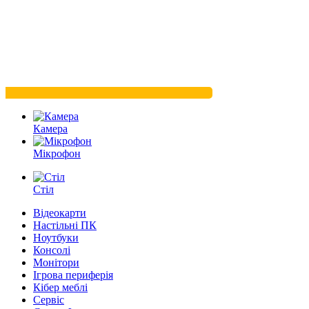
Камера
Мікрофон
Стіл
Відеокарти
Настільні ПК
Ноутбуки
Консолі
Монітори
Ігрова периферія
Кібер меблі
Сервіс