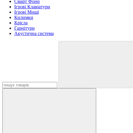
Смарт Фони
Ігрові Клавіатури
Ігрові Миші
Килимки
Крісла
Гарнітури
Акустична система