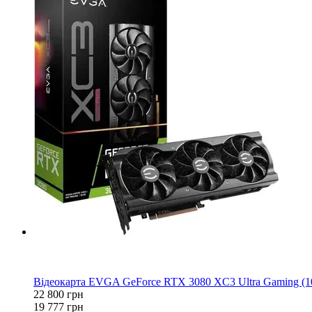
−13%
3
3
Відеокарта EVGA GeForce RTX 3080 XC3 Ultra Gaming (
22 800 грн
19 777 грн