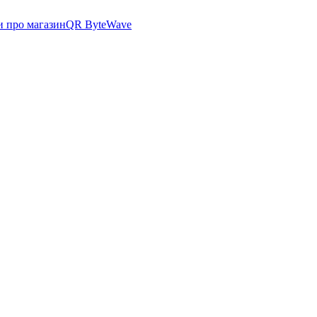
и про магазин
QR ByteWave