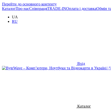
Перейти до основного контенту
Каталог
Про нас
Співпраця
TRADE-IN
Оплата і доставка
Обмін т
UA
RU
Вхід
Каталог