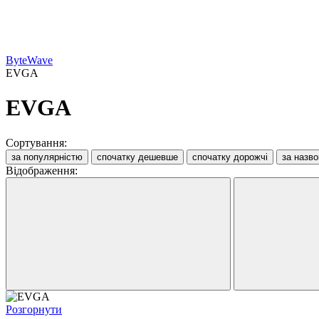
ByteWave
EVGA
EVGA
Сортування:
за популярністю
спочатку дешевше
спочатку дорожчі
за назв
Відображення:
Розгорнути