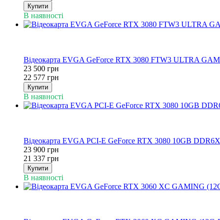
Купити
В наявності
−4%
3
3
Відеокарта EVGA GeForce RTX 3080 FTW3 ULTRA GA
23 500 грн
22 577 грн
Купити
В наявності
−11%
3
3
Відеокарта EVGA PCI-E GeForce RTX 3080 10GB DDR6X 
23 900 грн
21 337 грн
Купити
В наявності
−7%
3
3