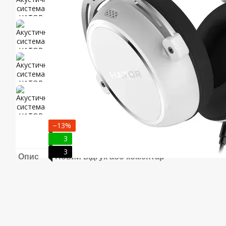
−13%
3
3
Опис
Новий відгук або коментар