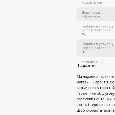
Кількість смуг
Додаткова
інформація
Глибина в упаковці
(коротка сторона,
см)
Ширина в упаковці
(середня сторона,
см)
Комплектація
Гарантія
Ми надаємо гарантію в
магазині. Гарантія діє
зазначених у гарантій
Гарантійне обслугов
сервісний центр. Ми 
якість і терміни вико
Щоб скористатися га