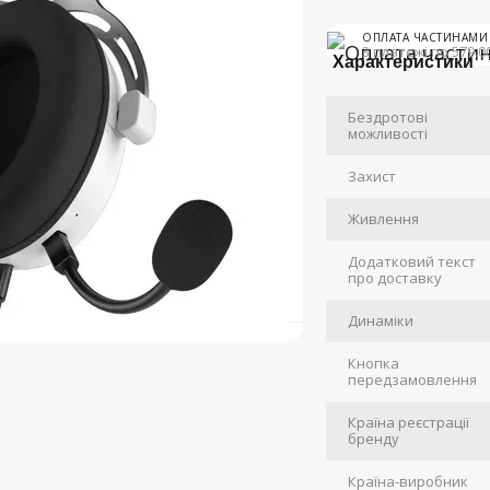
ОПЛАТА ЧАСТИНАМИ
3 платежі по 579.0
Характеристики
Бездротові
можливості
Захист
Живлення
Додатковий текст
про доставку
Динаміки
Кнопка
передзамовлення
Країна реєстрації
бренду
Країна-виробник