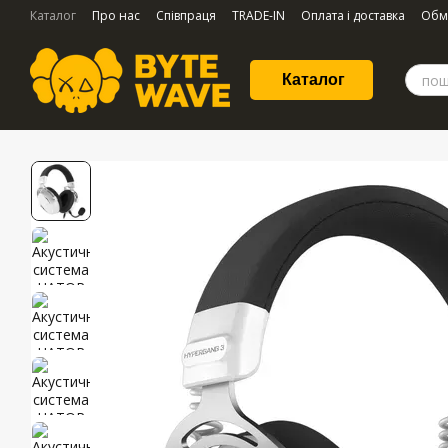
Перейти до основного контенту
Каталог
Про нас
Співпраця
TRADE-IN
Оплата і доставка
Обм
Каталог