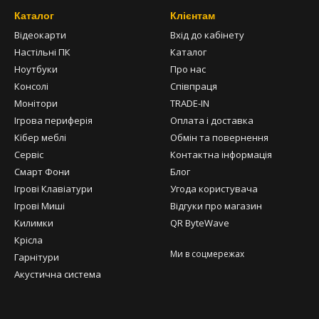
Каталог
Клієнтам
Відеокарти
Вхід до кабінету
Настільні ПК
Каталог
Ноутбуки
Про нас
Консолі
Співпраця
Монітори
TRADE-IN
Ігрова периферія
Оплата і доставка
Кібер меблі
Обмін та повернення
Сервіс
Контактна інформація
Смарт Фони
Блог
Ігрові Клавіатури
Угода користувача
Ігрові Миші
Відгуки про магазин
Килимки
QR ByteWave
Крісла
Ми в соцмережах
Гарнітури
Акустична система