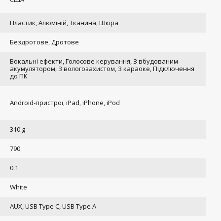
Пластик, Алюміній, Тканина, Шкіра
Бездротове, Дротове
Вокальні ефекти, Голосове керування, З вбудованим
акумулятором, З вологозахистом, З караоке, Підключення
до ПК
Android-пристрої, iPad, iPhone, iPod
310 g
790
0.1
White
AUX, USB Type C, USB Type A