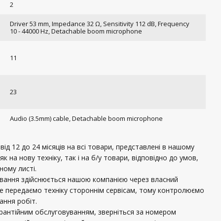
2
Driver 53 mm, Impedance 32 Ω, Sensitivity 112 dB, Frequency
10 - 44000 Hz, Detachable boom microphone
11
23
Audio (3.5mm) cable, Detachable boom microphone
ід 12 до 24 місяців на всі товари, представлені в нашому
 як на нову техніку, так і на б/у товари, відповідно до умов,
ному листі.
ування здійснюється нашою компанією через власний
не передаємо техніку стороннім сервісам, тому контролюємо
нання робіт.
рантійним обслуговуванням, зверніться за номером