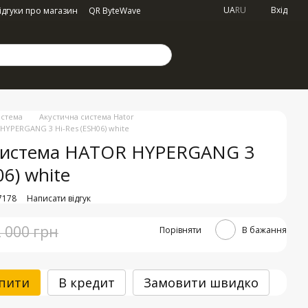
UA
RU
Вхід
ідгуки про магазин
QR ByteWave
истема
Акустична система Hator
HYPERGANG 3 Hi-Res (ESH06) white
система HATOR HYPERGANG 3
06) white
7178
Написати відгук
2 000 грн
Порівняти
В бажання
пити
В кредит
Замовити швидко