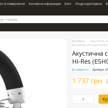
ін та повернення
Контактна інформація
Блог
Угода користувача
В
ByteWave
Акустична с
Акустична система HATOR 
Акустична 
Hi-Res (ESH
В наявності
Артикул: 6
1 737 грн
Ку