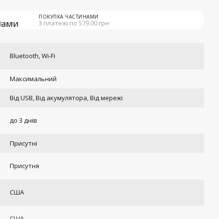
ПОКУПКА ЧАСТИНАМИ
0 грн
3 платежі по 579.00 грн
Bluetooth, Wi-Fi
Максимальний
Від USB, Від акумулятора, Від мережі
до 3 днів
Присутні
Присутня
США
США