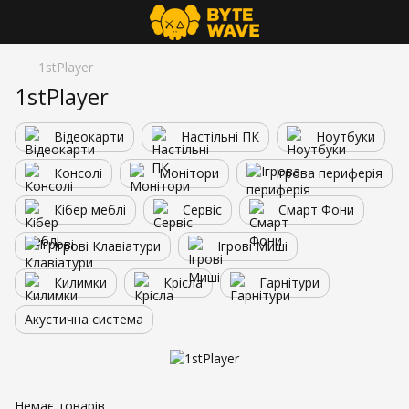
1stPlayer
1stPlayer
Відеокарти
Настільні ПК
Ноутбуки
Консолі
Монітори
Ігрова периферія
Кібер меблі
Сервіс
Смарт Фони
Ігрові Клавіатури
Ігрові Миші
Килимки
Крісла
Гарнітури
Акустична система
Немає товарів